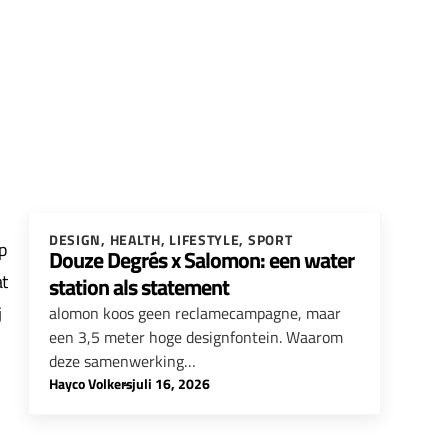
DESIGN
,
HEALTH
,
LIFESTYLE
,
SPORT
p
Douze Degrés x Salomon: een water
at
station als statement
j
alomon koos geen reclamecampagne, maar
een 3,5 meter hoge designfontein. Waarom
deze samenwerking…
Hayco Volkers
-
juli 16, 2026