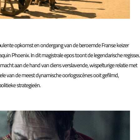
bulente opkomst en ondergang van de beroemde Franse keizer
in Phoenix. In dit magistrale epos toont de legendarische regisse
macht aan de hand van diens verslavende, wispelturige relatie met
 enkele van de meest dynamische oorlogsscènes ooit gefilmd,
litieke strategieën.