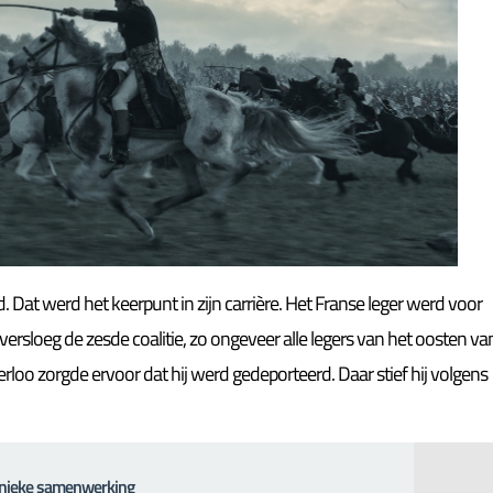
at werd het keerpunt in zijn carrière. Het Franse leger werd voor
versloeg de zesde coalitie, zo ongeveer alle legers van het oosten va
erloo zorgde ervoor dat hij werd gedeporteerd. Daar stief hij volgens
unieke samenwerking