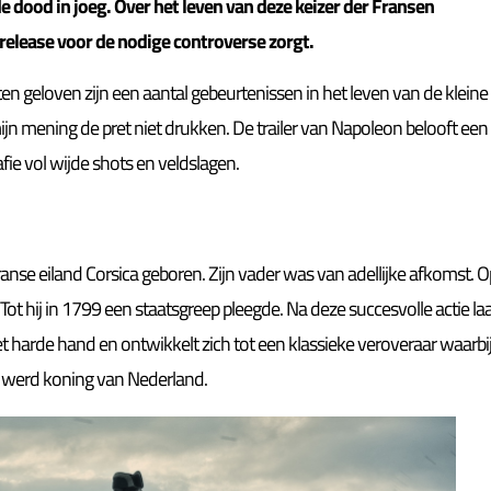
 dood in joeg. Over het leven van deze keizer der Fransen
 release voor de nodige controverse zorgt.
n geloven zijn een aantal gebeurtenissen in het leven van de kleine
jn mening de pret niet drukken. De trailer van Napoleon belooft een
fie vol wijde shots en veldslagen.
nse eiland Corsica geboren. Zijn vader was van adellijke afkomst. O
 Tot hij in 1799 een staatsgreep pleegde. Na deze succesvolle actie la
t harde hand en ontwikkelt zich tot een klassieke veroveraar waarbi
n werd koning van Nederland.