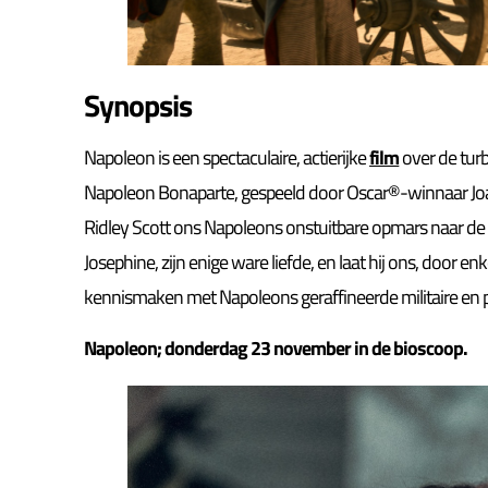
Synopsis
Napoleon is een spectaculaire, actierijke
film
over de tur
Napoleon Bonaparte, gespeeld door Oscar®-winnaar Joaqu
Ridley Scott ons Napoleons onstuitbare opmars naar de 
Josephine, zijn enige ware liefde, en laat hij ons, door
kennismaken met Napoleons geraffineerde militaire en po
Napoleon; donderdag 23 november in de bioscoop.