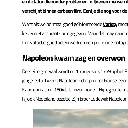
en dictator die zonder problemen miljoenen mensen de
verschijnt binnenkort een film. Eentje die nog voor de
Want als we normaal goed geïnformeerde
Variety
moete
keizer niet accuraat vormgegeven. Maar dat mag naar mi
film vol actie, goed acteerwerk en een puike cinematogra
Napoleon kwam zag en overwon
De kleine generaal wordt op 15 augustus 1769 op het Fra
jonge leeftijd werkt Napoleon zich op in het Franse leger.
Napoleon zich in 1804 tot keizer kronen. Hij regeerde me
hij ook Nederland bezette. Zijn broer Lodewijk Napoleo