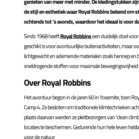
genieten van meer met minder. De kledingstukken zi
de stijl en esthetiek waar Royal Robbins bekend om s
ochtends tot ’s avonds, waardoor het ideaal is voor d
Sinds 1968 heeft
Royal Robbins
een duidelijk doel voor
geschikt is voor avontuurlijke buitenactiviteiten, maar 
lichtgewicht en ademende materialen zoals hennep en b
sneldrogende stoffen voor maximale bewegingsvrijhei
Over Royal Robbins
Het avontuur begon in de jaren 60 in Yosemite, toen Roy
Camp 4. Ze besloten om traditionele klimtechnieken achte
plaats daarvan werden ze pleitbezorgers van ‘clean climbi
locaties te beschermen. Gedurende hun hele leven hebben
voor de natuur.