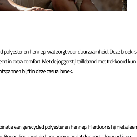
d polyester en hennep, wat zorgt voor duurzaamheid. Deze broek is
t in extra comfort. Met de joggerstijl tailleband met trekkoord kun
tspannen blijft in deze casual broek.
atie van gerecycled polyester en hennep. Hierdoor is hij niet allee
. Bovendien zorgt de hennep ervoor dat de short ademend is en