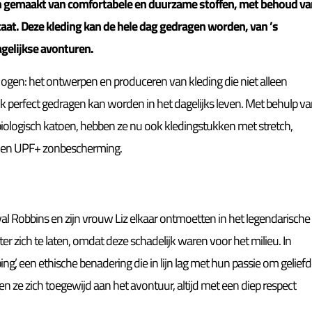
jn gemaakt van comfortabele en duurzame stoffen, met behoud va
taat. Deze kleding kan de hele dag gedragen worden, van ’s
agelijkse avonturen.
 ogen: het ontwerpen en produceren van kleding die niet alleen
ook perfect gedragen kan worden in het dagelijks leven. Met behulp v
iologisch katoen, hebben ze nu ook kledingstukken met stretch,
d en UPF+ zonbescherming.
al Robbins en zijn vrouw Liz elkaar ontmoetten in het legendarische
r zich te laten, omdat deze schadelijk waren voor het milieu. In
ng’, een ethische benadering die in lijn lag met hun passie om gelief
 ze zich toegewijd aan het avontuur, altijd met een diep respect