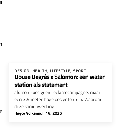
n
an
DESIGN
,
HEALTH
,
LIFESTYLE
,
SPORT
Douze Degrés x Salomon: een water
station als statement
alomon koos geen reclamecampagne, maar
een 3,5 meter hoge designfontein. Waarom
deze samenwerking…
de
Hayco Volkers
-
juli 16, 2026