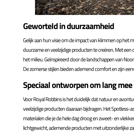
Geworteld in duurzaamheid
Gelijk aan hun visie om de impact van klimmen op het mil
duurzame en veelzijdige producten te creëren. Met een 
het milieu. Geïnspireerd door de landschappen van Noor
De zomerse stijlen bieden ademend comfort en zijn een
Speciaal ontworpen om lang mee 
Voor Royal Robbins is het duidelijk dat natuur en avon
veelzijdige producten daaraan bijdragen. Het Spotless-
materialen die je de hele dag droog en zweet- en vlekke
lichtgewicht, ademende producten met uitzonderlijke zac