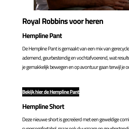
Royal Robbins voor heren
Hempline Pant
De Hempline Pant is gemaakt van een mix van gerecycle
ademend, geurbestendig en vochtafvoerend, wat resulteer
je gemakkelijk bewegen en op avontuur gaan terwijl je on
Bekijk hier de Hempline Pant
Hempline Short
Deze nieuwe short is gecreëerd met een geweldige combin
supercomfortabel, maar ook duurzaam en geurbestendig