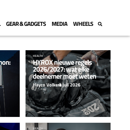
L
GEAR & GADGETS
MEDIA
WHEELS
HEALTH
mon:
HYROX nieuwe regels
2026/2027: wat elke
deelnemer moet weten
Hayco Volkers
–
3 juli 2026
HEALTH