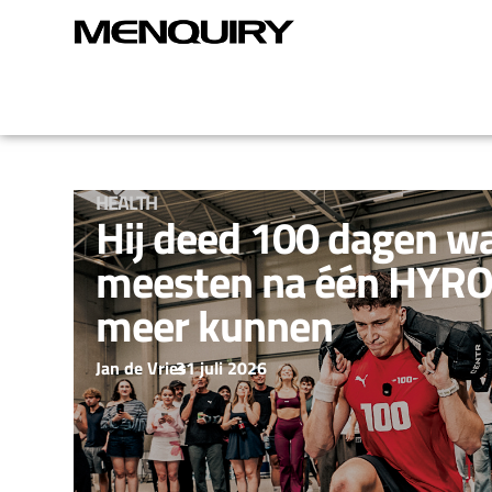
HEALTH
Hij deed 100 dagen w
meesten na één HYROX
meer kunnen
Jan de Vries
–
31 juli 2026