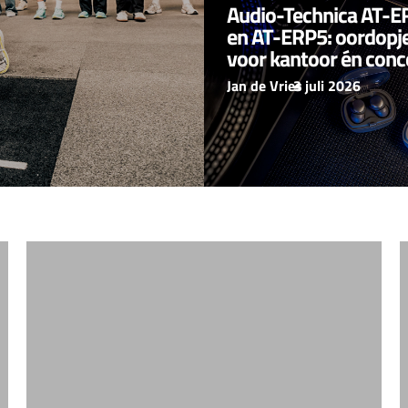
Audio-Technica AT-E
en AT-ERP5: oordopj
voor kantoor én conc
Jan de Vries
–
3 juli 2026