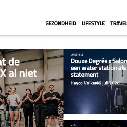
GEZONDHEID
LIFESTYLE
TRAVE
LIFESTYLE
at de
Douze Degrés x Salo
een water station als
 al niet
statement
Hayco Volkers
–
16 juli 2026
HIFI