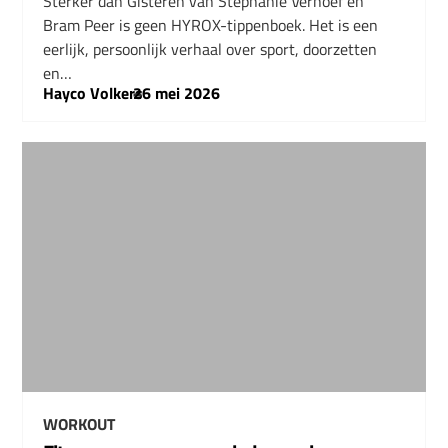
Sterker dan Gisteren van Stephanie Verhoef en
Bram Peer is geen HYROX-tippenboek. Het is een
eerlijk, persoonlijk verhaal over sport, doorzetten
en…
Hayco Volkers
–
26 mei 2026
WORKOUT