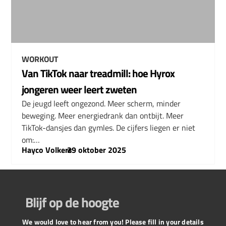
WORKOUT
Van TikTok naar treadmill: hoe Hyrox
jongeren weer leert zweten
De jeugd leeft ongezond. Meer scherm, minder
beweging. Meer energiedrank dan ontbijt. Meer
TikTok-dansjes dan gymles. De cijfers liegen er niet
om:…
Hayco Volkers
–
29 oktober 2025
Blijf op de hoogte
We would love to hear from you! Please fill in your details