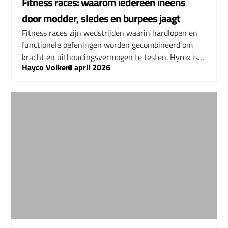
Fitness races: waarom iedereen ineens
door modder, sledes en burpees jaagt
Fitness races zijn wedstrijden waarin hardlopen en
functionele oefeningen worden gecombineerd om
kracht en uithoudingsvermogen te testen. Hyrox is…
Hayco Volkers
–
6 april 2026