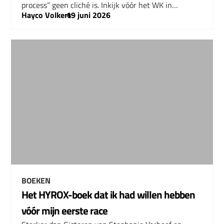
process” geen cliché is. Inkijk vóór het WK in…
Hayco Volkers
–
19 juni 2026
BOEKEN
Het HYROX-boek dat ik had willen hebben
vóór mijn eerste race