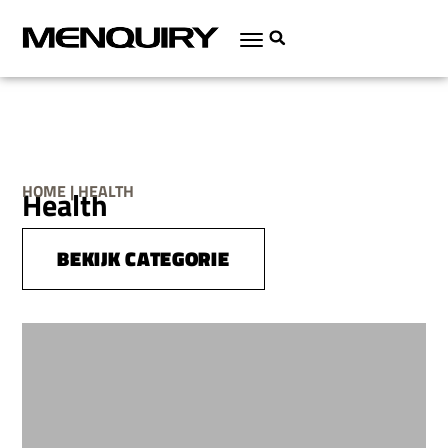
HOME | HEALTH
Health
BEKIJK CATEGORIE