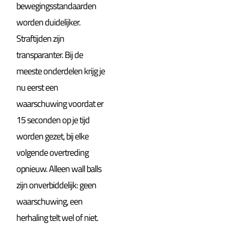
bewegingsstandaarden
worden duidelijker.
Straftijden zijn
transparanter. Bij de
meeste onderdelen krijg je
nu eerst een
waarschuwing voordat er
15 seconden op je tijd
worden gezet, bij elke
volgende overtreding
opnieuw. Alleen wall balls
zijn onverbiddelijk: geen
waarschuwing, een
herhaling telt wel of niet.