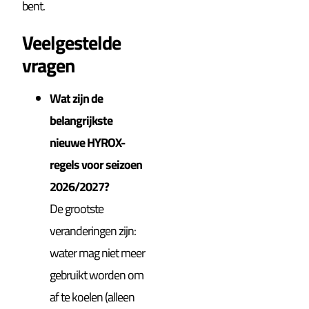
bent.
Veelgestelde
vragen
Wat zijn de
belangrijkste
nieuwe HYROX-
regels voor seizoen
2026/2027?
De grootste
veranderingen zijn:
water mag niet meer
gebruikt worden om
af te koelen (alleen