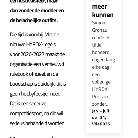
een festivalsfeer, maar
meer
dan zonder de modder en
kunnen
de belachelijke outfits.
Simon
Gronau
Die tijd is voorbij. Met de
rende en
nieuwe HYROX-regels
tilde
honderd
voor 2026/2027 maakt de
dagen lang
organisatie een vernieuwd
elke dag
rulebook officieel, en de
een
volledige
boodschap is duidelijk: dit is
HYROX
geen hobbyfeestje meer.
Pro race,
Dit is een serieuze
zonder…
Jan
-
juli
competitiesport, en die wil
de
31,
serieus behandeld worden.
Vries
2026