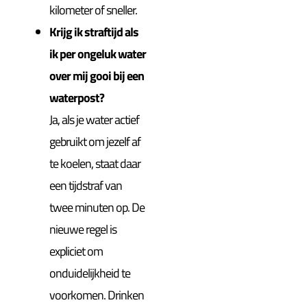
kilometer of sneller.
Krijg ik straftijd als
ik per ongeluk water
over mij gooi bij een
waterpost?
Ja, als je water actief
gebruikt om jezelf af
te koelen, staat daar
een tijdstraf van
twee minuten op. De
nieuwe regel is
expliciet om
onduidelijkheid te
voorkomen. Drinken