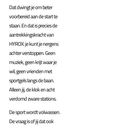
Dat dwingt je om beter
voorbereid aan de start te
staan. En dat is precies de
aantrekkingskracht van
HYROX: je kunt je nergens
achter verstoppen. Geen
muziek, geen krijt waar je
wil, geen vrienden met
sportgels langs de baan.
Alleen jij, de klok en acht
verdomd zware stations.
De sport wordt volwassen.
De vraag is of jij dat ook