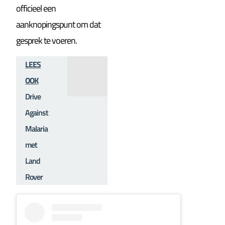
officieel een
aanknopingspunt om dat
gesprek te voeren.
LEES
OOK
Drive
Against
Malaria
met
Land
Rover