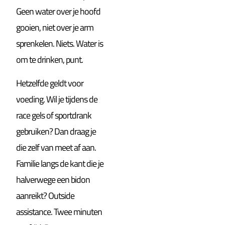
Geen water over je hoofd
gooien, niet over je arm
sprenkelen. Niets. Water is
om te drinken, punt.
Hetzelfde geldt voor
voeding. Wil je tijdens de
race gels of sportdrank
gebruiken? Dan draag je
die zelf van meet af aan.
Familie langs de kant die je
halverwege een bidon
aanreikt? Outside
assistance. Twee minuten