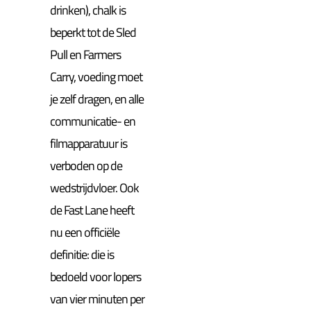
drinken), chalk is
beperkt tot de Sled
Pull en Farmers
Carry, voeding moet
je zelf dragen, en alle
communicatie- en
filmapparatuur is
verboden op de
wedstrijdvloer. Ook
de Fast Lane heeft
nu een officiële
definitie: die is
bedoeld voor lopers
van vier minuten per