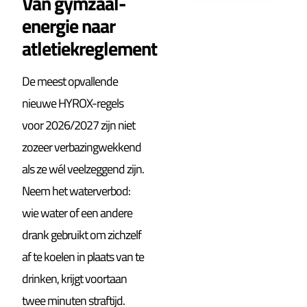
Van gymzaal-
energie naar
atletiekreglement
De meest opvallende
nieuwe HYROX-regels
voor 2026/2027 zijn niet
zozeer verbazingwekkend
als ze wél veelzeggend zijn.
Neem het waterverbod:
wie water of een andere
drank gebruikt om zichzelf
af te koelen in plaats van te
drinken, krijgt voortaan
twee minuten straftijd.