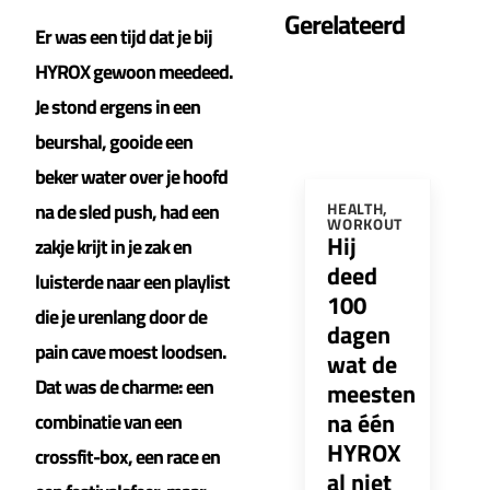
Gerelateerd
Er was een tijd dat je bij
HYROX gewoon meedeed.
Je stond ergens in een
beurshal, gooide een
beker water over je hoofd
na de sled push, had een
HEALTH
,
WORKOUT
Hij
zakje krijt in je zak en
deed
luisterde naar een playlist
100
die je urenlang door de
dagen
pain cave moest loodsen.
wat de
Dat was de charme: een
meesten
na één
combinatie van een
HYROX
crossfit-box, een race en
al niet