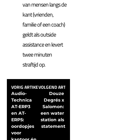
van mensen langs de
kant (vrienden,
familie of een coach)
geldt als outside
assistance en levert
twee minuten
straftijd op.
VORIG ARTIKEL
VOLGEND ARTIKEL
Audio-
Douze 
Technica 
Degrés x 
AT-ERP3 
Salomon: 
en AT-
een water 
ERP5: 
station als 
oordopjes 
statement
voor 
kantoor én 