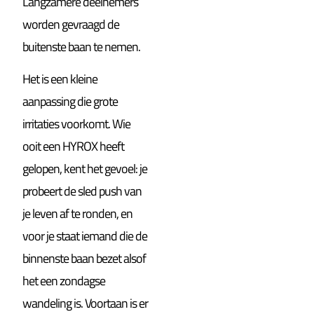
Langzamere deelnemers
worden gevraagd de
buitenste baan te nemen.
Het is een kleine
aanpassing die grote
irritaties voorkomt. Wie
ooit een HYROX heeft
gelopen, kent het gevoel: je
probeert de sled push van
je leven af te ronden, en
voor je staat iemand die de
binnenste baan bezet alsof
het een zondagse
wandeling is. Voortaan is er