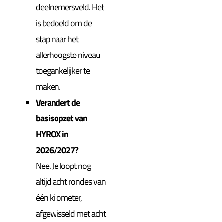
deelnemersveld. Het
is bedoeld om de
stap naar het
allerhoogste niveau
toegankelijker te
maken.
Verandert de
basisopzet van
HYROX in
2026/2027?
Nee. Je loopt nog
altijd acht rondes van
één kilometer,
afgewisseld met acht