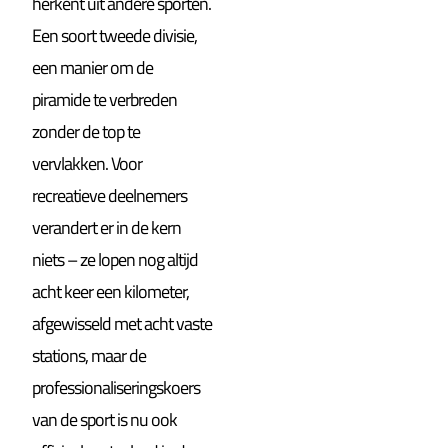
herkent uit andere sporten.
Een soort tweede divisie,
een manier om de
piramide te verbreden
zonder de top te
vervlakken. Voor
recreatieve deelnemers
verandert er in de kern
niets – ze lopen nog altijd
acht keer een kilometer,
afgewisseld met acht vaste
stations, maar de
professionaliseringskoers
van de sport is nu ook