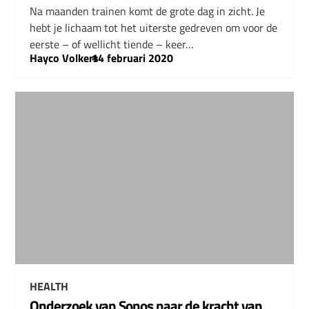
Na maanden trainen komt de grote dag in zicht. Je
hebt je lichaam tot het uiterste gedreven om voor de
eerste – of wellicht tiende – keer…
Hayco Volkers
–
14 februari 2020
HEALTH
Onderzoek van Sonos naar de kracht van