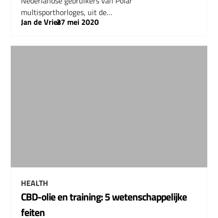
Nederlandse gebruikers van Polar
multisporthorloges, uit de…
Jan de Vries
–
27 mei 2020
HEALTH
CBD-olie en training: 5 wetenschappelijke
feiten