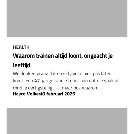
HEALTH
Waarom trainen altijd loont, ongeacht je
leeftijd
We denken graag dat onze fysieke piek pas later
komt. Een 47-jarige studie toont aan dat die vaak al
rond je dertigste ligt — maar ook waarom…
Hayco Volkers
–
10 februari 2026