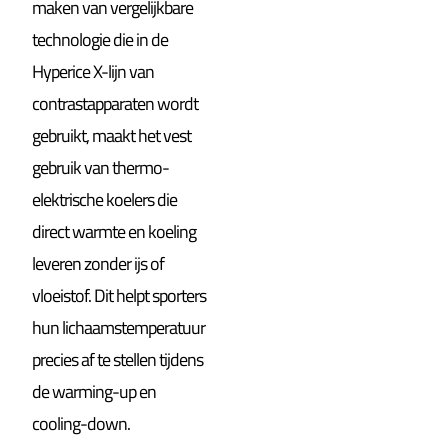
maken van vergelijkbare
technologie die in de
Hyperice X-lijn van
contrastapparaten wordt
gebruikt, maakt het vest
gebruik van thermo-
elektrische koelers die
direct warmte en koeling
leveren zonder ijs of
vloeistof. Dit helpt sporters
hun lichaamstemperatuur
precies af te stellen tijdens
de warming-up en
cooling-down.