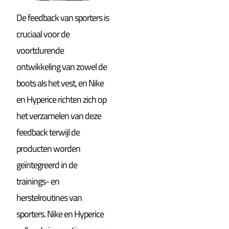
De feedback van sporters is
cruciaal voor de
voortdurende
ontwikkeling van zowel de
boots als het vest, en Nike
en Hyperice richten zich op
het verzamelen van deze
feedback terwijl de
producten worden
geïntegreerd in de
trainings- en
herstelroutines van
sporters. Nike en Hyperice