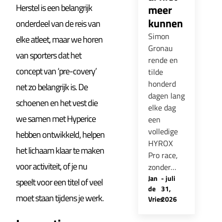
Herstel is een belangrijk
meer
kunnen
onderdeel van de reis van
Simon
elke atleet, maar we horen
Gronau
van sporters dat het
rende en
concept van ‘pre-covery’
tilde
honderd
net zo belangrijk is. De
dagen lang
schoenen en het vest die
elke dag
we samen met Hyperice
een
volledige
hebben ontwikkeld, helpen
HYROX
het lichaam klaar te maken
Pro race,
voor activiteit, of je nu
zonder…
Jan
-
juli
speelt voor een titel of veel
de
31,
moet staan tijdens je werk.
Vries
2026