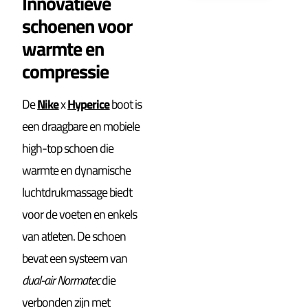
Innovatieve
schoenen voor
warmte en
compressie
De
Nike
x
Hyperice
boot is
een draagbare en mobiele
high-top schoen die
warmte en dynamische
luchtdrukmassage biedt
voor de voeten en enkels
van atleten. De schoen
bevat een systeem van
dual-air Normatec
die
verbonden zijn met