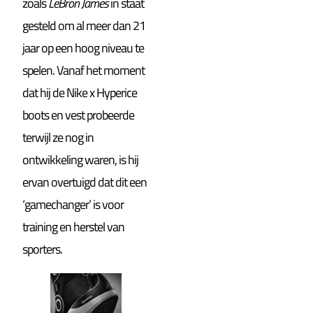
zoals
LeBron James
in staat
gesteld om al meer dan 21
jaar op een hoog niveau te
spelen. Vanaf het moment
dat hij de Nike x Hyperice
boots en vest probeerde
terwijl ze nog in
ontwikkeling waren, is hij
ervan overtuigd dat dit een
‘gamechanger’ is voor
training en herstel van
sporters.