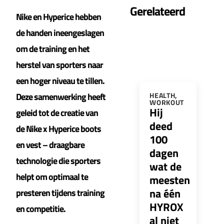
Gerelateerd
Nike en Hyperice hebben
de handen ineengeslagen
om de training en het
herstel van sporters naar
een hoger niveau te tillen.
Deze samenwerking heeft
HEALTH
,
WORKOUT
Hij
geleid tot de creatie van
deed
de Nike x Hyperice boots
100
en vest – draagbare
dagen
technologie die sporters
wat de
helpt om optimaal te
meesten
na één
presteren tijdens training
HYROX
en competitie.
al niet