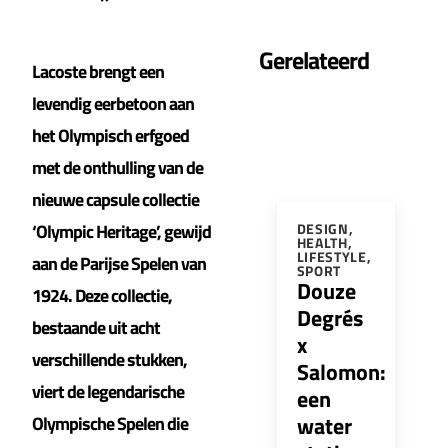
Gerelateerd
Lacoste brengt een
levendig eerbetoon aan
het Olympisch erfgoed
met de onthulling van de
nieuwe capsule collectie
‘Olympic Heritage’, gewijd
DESIGN
,
HEALTH
,
LIFESTYLE
,
aan de Parijse Spelen van
SPORT
Douze
1924. Deze collectie,
Degrés
bestaande uit acht
x
verschillende stukken,
Salomon:
viert de legendarische
een
water
Olympische Spelen die