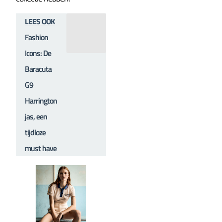
LEES OOK
Fashion
Icons: De
Baracuta
G9
Harrington
jas, een
tijdloze
must have