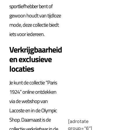
sportliefhebber bent of
gewoon houdt van tijdloze
mode, deze collectie biedt
iets voor iedereen.
Verkrijgbaarheid
en exclusieve
locaties
Je kunt de collectie “Paris
1924” online ontdekken
via de webshop van
Lacoste en in de Olympic
Shop. Daarnaast is de
[adrotate
collectie verkrijgbaar in de
group="6"]