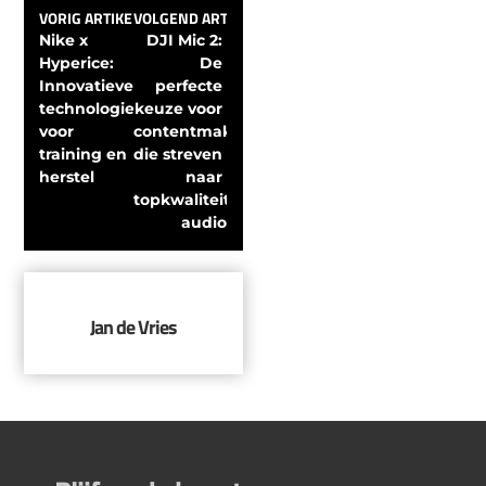
VORIG ARTIKEL
VOLGEND ARTIKEL
Nike x 
DJI Mic 2: 
Hyperice: 
De 
Innovatieve 
perfecte 
technologie 
keuze voor 
voor 
contentmakers 
training en 
die streven 
herstel
naar 
topkwaliteit 
audio
Jan de Vries