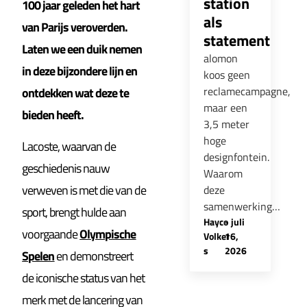
station
100 jaar geleden het hart
als
van Parijs veroverden.
statement
Laten we een duik nemen
alomon
in deze bijzondere lijn en
koos geen
reclamecampagne,
ontdekken wat deze te
maar een
bieden heeft.
3,5 meter
hoge
Lacoste, waarvan de
designfontein.
geschiedenis nauw
Waarom
verweven is met die van de
deze
samenwerking…
sport, brengt hulde aan
Hayco
-
juli
voorgaande
Olympische
Volker
16,
s
2026
Spelen
en demonstreert
de iconische status van het
merk met de lancering van