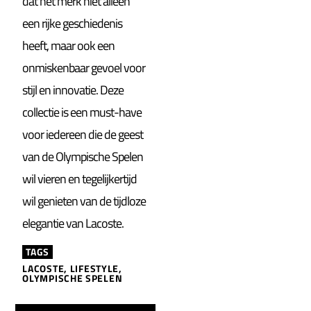
dat het merk niet alleen
een rijke geschiedenis
heeft, maar ook een
onmiskenbaar gevoel voor
stijl en innovatie. Deze
collectie is een must-have
voor iedereen die de geest
van de Olympische Spelen
wil vieren en tegelijkertijd
wil genieten van de tijdloze
elegantie van Lacoste.
TAGS
LACOSTE
,
LIFESTYLE
,
OLYMPISCHE SPELEN