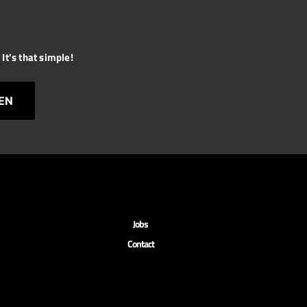
It's that simple!
EN
Jobs
Contact