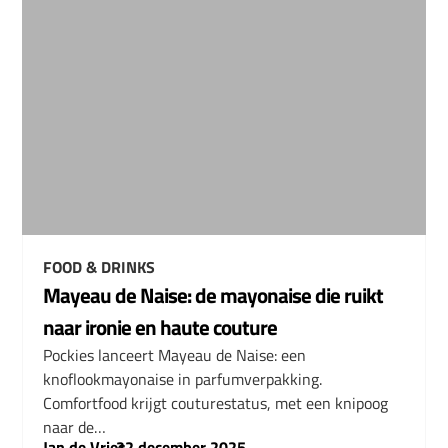
FOOD & DRINKS
Mayeau de Naise: de mayonaise die ruikt
naar ironie en haute couture
Pockies lanceert Mayeau de Naise: een
knoflookmayonaise in parfumverpakking.
Comfortfood krijgt couturestatus, met een knipoog
naar de…
Jan de Vries
–
22 december 2025