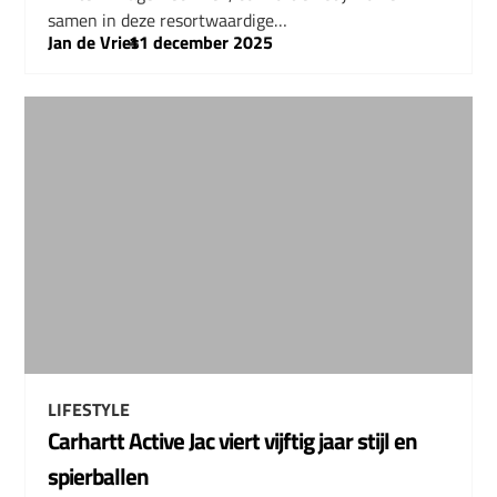
samen in deze resortwaardige…
Jan de Vries
–
11 december 2025
LIFESTYLE
Carhartt Active Jac viert vijftig jaar stijl en
spierballen