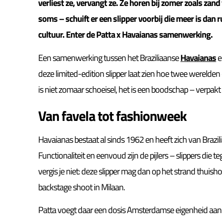
verliest ze, vervangt ze. Ze horen bij zomer zoals zan
soms – schuift er een slipper voorbij die meer is dan ru
cultuur. Enter de Patta x Havaianas samenwerking.
Een samenwerking tussen het Braziliaanse
Havaianas
e
deze limited-edition slipper laat zien hoe twee werelden 
is niet zomaar schoeisel, het is een boodschap – verpakt 
Van favela tot fashionweek
Havaianas bestaat al sinds 1962 en heeft zich van Brazili
Functionaliteit en eenvoud zijn de pijlers – slippers die
vergis je niet: deze slipper mag dan op het strand thuish
backstage shoot in Milaan.
Patta voegt daar een dosis Amsterdamse eigenheid aan 