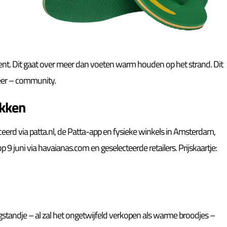
ment. Dit gaat over meer dan voeten warm houden op het strand. Dit
weer – community.
ikken
ceerd via patta.nl, de Patta-app en fysieke winkels in Amsterdam,
9 juni via havaianas.com en geselecteerde retailers. Prijskaartje:
tandje – al zal het ongetwijfeld verkopen als warme broodjes –