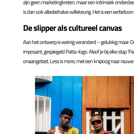
zijn geen marketingkreten, maar een intrinsiek onderd
is dan ook allesbehalve willekeurig. Het is een eerbeto
De slipper als cultureel canvas
Aan het ontwerp is weinig veranderd – gelukkig maar. D
imposant, gespiegeld Patta-logo. Alsof je bij elke stap ‘Pa
onaangetast. Less is more, met een knipoog naar rauwe i