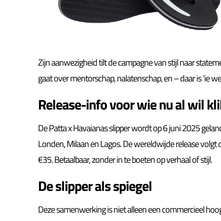
Zijn aanwezigheid tilt de campagne van stijl naar state
gaat over mentorschap, nalatenschap, en – daar is ‘ie 
Release-info voor wie nu al wil kl
De Patta x Havaianas slipper wordt op 6 juni 2025 gelan
Londen, Milaan en Lagos. De wereldwijde release volgt op 
€35. Betaalbaar, zonder in te boeten op verhaal of stijl.
De slipper als spiegel
Deze samenwerking is niet alleen een commercieel hoogs