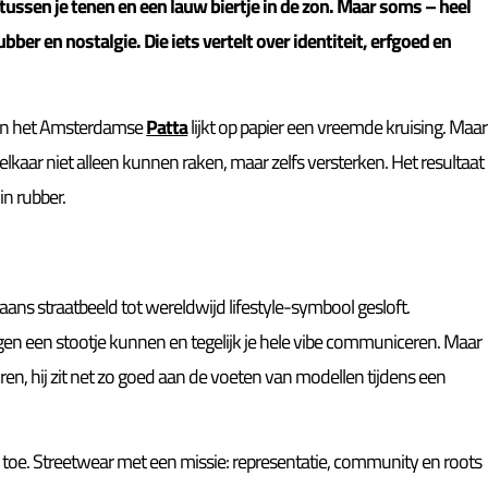
d tussen je tenen en een lauw biertje in de zon. Maar soms – heel
bber en nostalgie. Die iets vertelt over identiteit, erfgoed en
n het Amsterdamse
Patta
lijkt op papier een vreemde kruising. Maar
elkaar niet alleen kunnen raken, maar zelfs versterken. Het resultaat
in rubber.
aans straatbeeld tot wereldwijd lifestyle-symbool gesloft.
 tegen een stootje kunnen en tegelijk je hele vibe communiceren. Maar
oren, hij zit net zo goed aan de voeten van modellen tijdens een
toe. Streetwear met een missie: representatie, community en roots