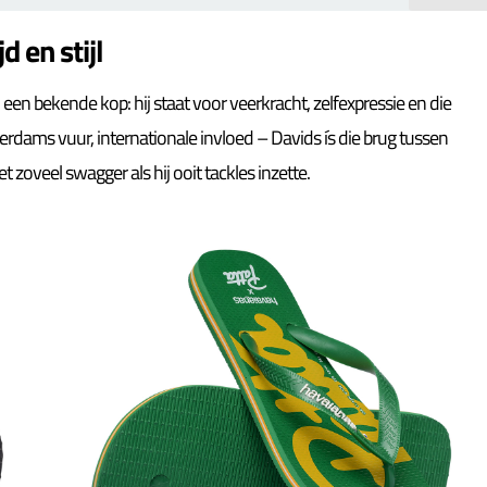
 en stijl
en bekende kop: hij staat voor veerkracht, zelfexpressie en die
rdams vuur, internationale invloed – Davids ís die brug tussen
et zoveel swagger als hij ooit tackles inzette.