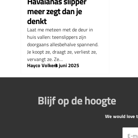
Havaianas slipper
meer zegt dan je
denkt
Laat me meteen met de deur in
huis vallen: teenslippers zijn
doorgaans allesbehalve spannend.
Je koopt ze, draagt ze, verliest ze,
vervangt ze. Ze…
Hayco Volkers
–
3 juni 2025
Blijf op de hoogte
We would love to