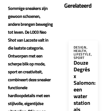
Gerelateerd
Sommige sneakers zijn
gewoon schoenen,
andere brengen beweging
tot leven. De L003 Neo
Shot van Lacoste valt in
die laatste categorie.
DESIGN
,
HEALTH
,
LIFESTYLE
,
Ontworpen met een
SPORT
Douze
scherpe blik op mode,
Degrés
sport en creativiteit,
x
combineert deze sneaker
Salomon:
functionele
een
water
hardloopdetails met een
station
stijlvolle, eigentijdse
als