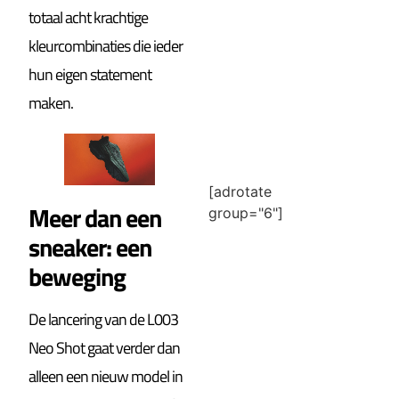
totaal acht krachtige
kleurcombinaties die ieder
hun eigen statement
maken.
[adrotate
Meer dan een
group="6"]
sneaker: een
beweging
De lancering van de L003
Neo Shot gaat verder dan
alleen een nieuw model in