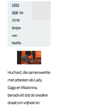
LEES
OOK
De
2018
lijstjes
van
Netflix
Huchard, die samenwerkte
met artiesten als Lady
Gaga en Madonna,
benadrukt dat de sneaker
draait om vrijheid en