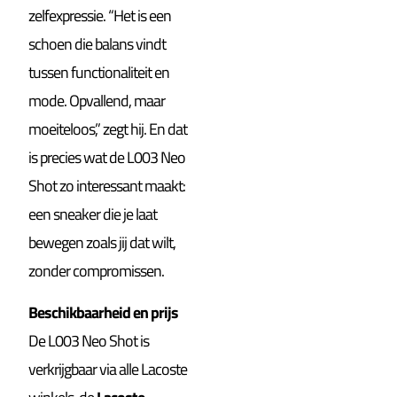
zelfexpressie. “Het is een
schoen die balans vindt
tussen functionaliteit en
mode. Opvallend, maar
moeiteloos,” zegt hij. En dat
is precies wat de L003 Neo
Shot zo interessant maakt:
een sneaker die je laat
bewegen zoals jij dat wilt,
zonder compromissen.
Beschikbaarheid en prijs
De L003 Neo Shot is
verkrijgbaar via alle Lacoste