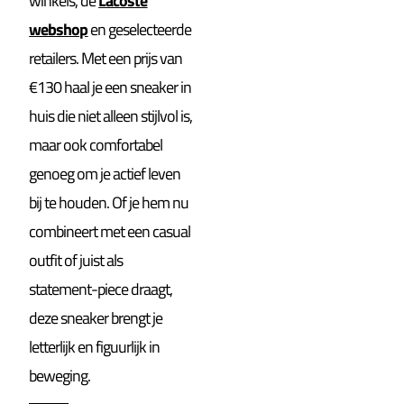
winkels, de
Lacoste
webshop
en geselecteerde
retailers. Met een prijs van
€130 haal je een sneaker in
huis die niet alleen stijlvol is,
maar ook comfortabel
genoeg om je actief leven
bij te houden. Of je hem nu
combineert met een casual
outfit of juist als
statement-piece draagt,
deze sneaker brengt je
letterlijk en figuurlijk in
beweging.