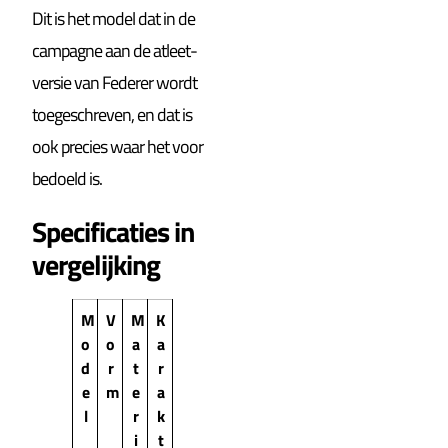
Dit is het model dat in de
campagne aan de atleet-
versie van Federer wordt
toegeschreven, en dat is
ook precies waar het voor
bedoeld is.
Specificaties in
vergelijking
M
V
M
K
o
o
a
a
d
r
t
r
e
m
e
a
l
r
k
i
t