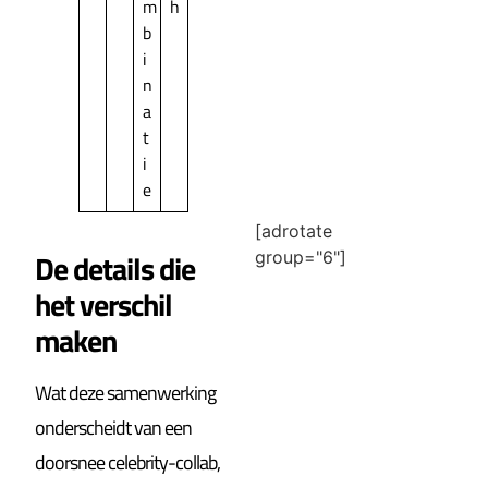
m
h
b
i
n
a
t
i
e
[adrotate
De details die
group="6"]
het verschil
maken
Wat deze samenwerking
onderscheidt van een
doorsnee celebrity-collab,