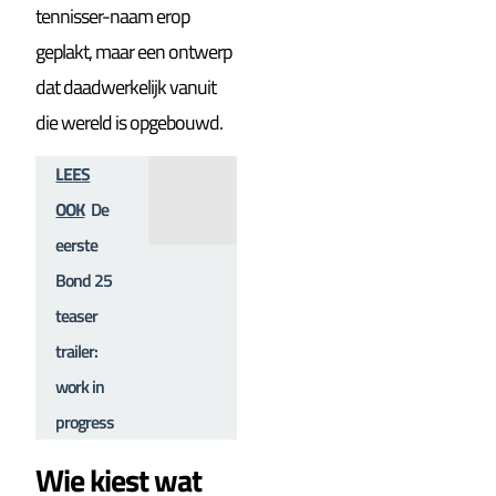
tennisser-naam erop
geplakt, maar een ontwerp
dat daadwerkelijk vanuit
die wereld is opgebouwd.
LEES
OOK
De
eerste
Bond 25
teaser
trailer:
work in
progress
Wie kiest wat