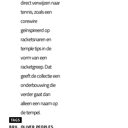
direct verwijzen naar
tennis, zoals een
corewire
geïnspireerd op
racketsnaren en
temple tips in de
vorm van een
racketgreep. Dat
geeft de collectie een
onderbouwing die
verder gaat dan
alleen een naam op
de tempel.
TAGS
BRIL
,
OLIVER PEOPLES
,