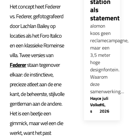
station
Het concept heet Federer
als
vs. Federer, gefotografeerd
statement
door Lachlan Bailey op
alomon
koos geen
locaties als het Foro Italico
reclamecampagne,
en een klassieke Romeinse
maar een
villa. Twee versies van
3,5 meter
hoge
Federer
staan tegenover
designfontein.
elkaar: de instinctieve,
Waarom
precieze atleet aan de ene
deze
samenwerking…
kant, de beheerste, stijlvolle
Hayco
-
juli
gentleman aan de andere.
Volker
16,
s
2026
Het is een beetje een
gimmick, maar wel een die
werkt, want het past