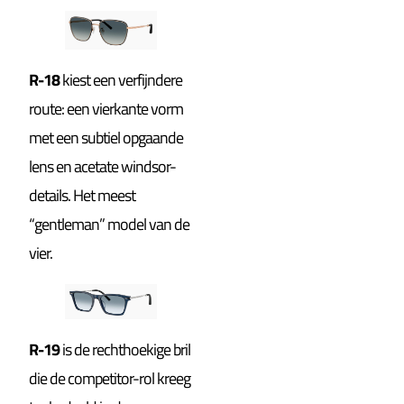
R-18
kiest een verfijndere
route: een vierkante vorm
met een subtiel opgaande
lens en acetate windsor-
details. Het meest
“gentleman” model van de
vier.
R-19
is de rechthoekige bril
die de competitor-rol kreeg