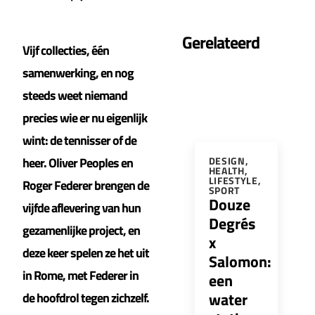
Gerelateerd
Vijf collecties, één
samenwerking, en nog
steeds weet niemand
precies wie er nu eigenlijk
wint: de tennisser of de
heer. Oliver Peoples en
DESIGN
,
HEALTH
,
LIFESTYLE
,
Roger Federer brengen de
SPORT
Douze
vijfde aflevering van hun
Degrés
gezamenlijke project, en
x
deze keer spelen ze het uit
Salomon:
in Rome, met Federer in
een
water
de hoofdrol tegen zichzelf.