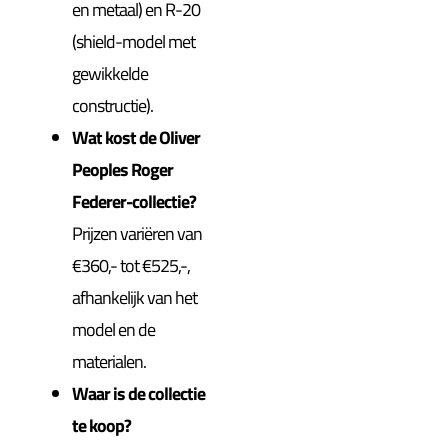
en metaal) en R-20
(shield-model met
gewikkelde
constructie).
Wat kost de Oliver
Peoples Roger
Federer-collectie?
Prijzen variëren van
€360,- tot €525,-,
afhankelijk van het
model en de
materialen.
Waar is de collectie
te koop?