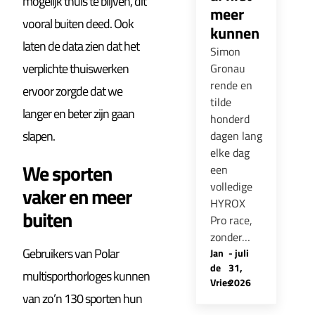
mogelijk thuis te blijven, dit
meer
vooral buiten deed. Ook
kunnen
laten de data zien dat het
Simon
verplichte thuiswerken
Gronau
rende en
ervoor zorgde dat we
tilde
langer en beter zijn gaan
honderd
slapen.
dagen lang
elke dag
We sporten
een
volledige
vaker en meer
HYROX
buiten
Pro race,
zonder…
Gebruikers van Polar
Jan
-
juli
de
31,
multisporthorloges kunnen
Vries
2026
van zo’n 130 sporten hun