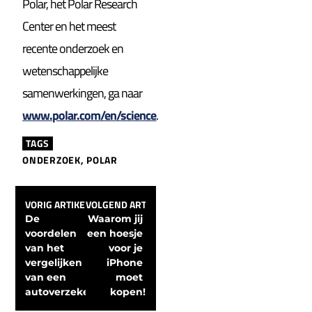
Polar, het Polar Research
Center en het meest
recente onderzoek en
wetenschappelijke
samenwerkingen, ga naar
www.polar.com/en/science
.
TAGS
ONDERZOEK
,
POLAR
VORIG ARTIKEL
VOLGEND ARTIKEL
De 
Waarom jij 
voordelen 
een hoesje 
van het 
voor je 
vergelijken 
iPhone 
van een 
moet 
autoverzekering
kopen!