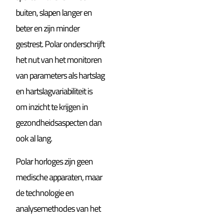
buiten, slapen langer en
beter en zijn minder
gestrest. Polar onderschrijft
het nut van het monitoren
van parameters als hartslag
en hartslagvariabiliteit is
om inzicht te krijgen in
gezondheidsaspecten dan
ook al lang.
Polar horloges zijn geen
medische apparaten, maar
de technologie en
analysemethodes van het