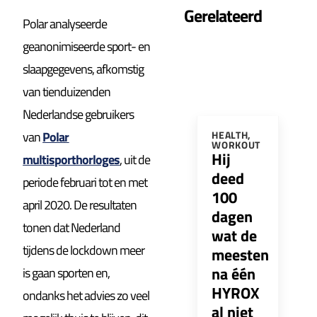
Gerelateerd
Polar analyseerde
geanonimiseerde sport- en
slaapgegevens, afkomstig
van tienduizenden
Nederlandse gebruikers
van
Polar
HEALTH
,
WORKOUT
Hij
multisporthorloges
, uit de
deed
periode februari tot en met
100
april 2020. De resultaten
dagen
tonen dat Nederland
wat de
tijdens de lockdown meer
meesten
na één
is gaan sporten en,
HYROX
ondanks het advies zo veel
al niet