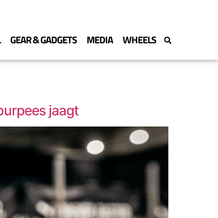
L
GEAR & GADGETS
MEDIA
WHEELS
burpees jaagt