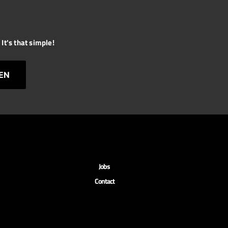
It's that simple!
EN
Jobs
Contact