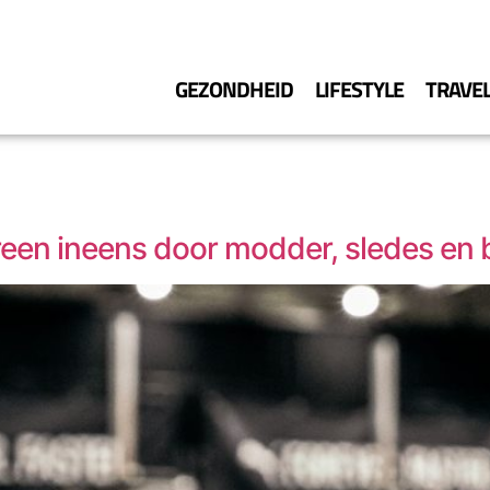
GEZONDHEID
LIFESTYLE
TRAVE
reen ineens door modder, sledes en 