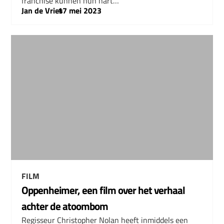
franchise kunnen hun hart…
Jan de Vries
–
17 mei 2023
FILM
Oppenheimer, een film over het verhaal
achter de atoombom
Regisseur Christopher Nolan heeft inmiddels een