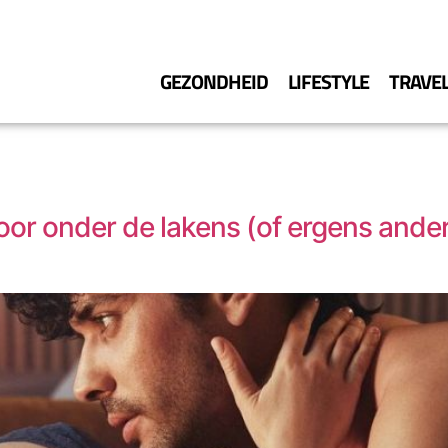
GEZONDHEID
LIFESTYLE
TRAVE
voor onder de lakens (of ergens ande