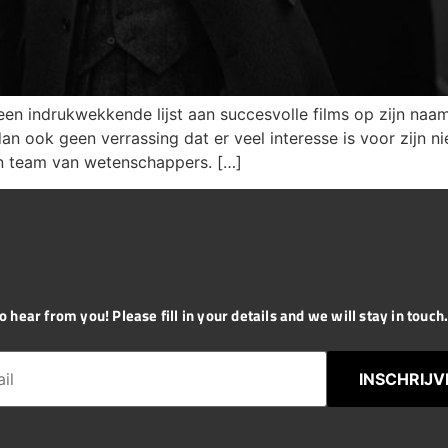
en indrukwekkende lijst aan succesvolle films op zijn naam 
dan ook geen verrassing dat er veel interesse is voor zijn n
jn team van wetenschappers. […]
 hear from you! Please fill in your details and we will stay in touch. 
INSCHRIJV