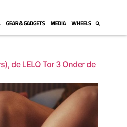
L
GEAR & GADGETS
MEDIA
WHEELS
rs), de LELO Tor 3 Onder de