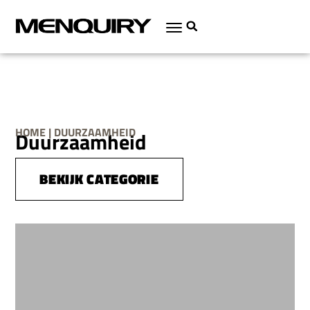
HOME | DUURZAAMHEID
Duurzaamheid
BEKIJK CATEGORIE