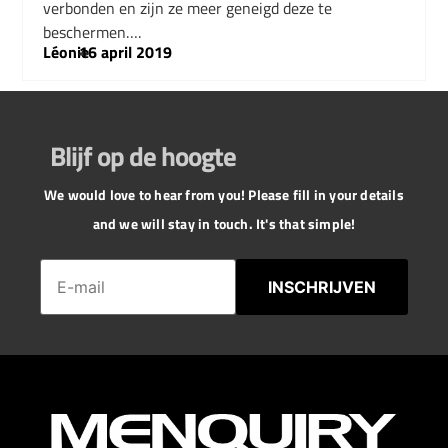
verbonden en zijn ze meer geneigd deze te
beschermen….
Léonie
–
16 april 2019
Blijf op de hoogte
We would love to hear from you! Please fill in your details
and we will stay in touch. It's that simple!
INSCHRIJVEN