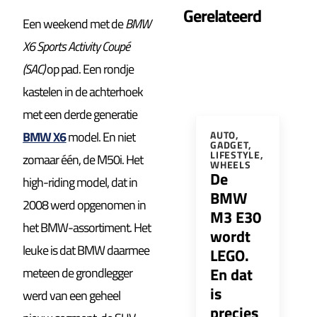
Gerelateerd
Een weekend met de
BMW
X6 Sports Activity Coupé
(SAC)
op pad. Een rondje
kastelen in de achterhoek
met een derde generatie
BMW X6
model. En niet
AUTO
,
GADGET
,
LIFESTYLE
,
zomaar één, de M50i. Het
WHEELS
De
high-riding model, dat in
BMW
2008 werd opgenomen in
M3 E30
het BMW-assortiment. Het
wordt
leuke is dat BMW daarmee
LEGO.
En dat
meteen de grondlegger
is
werd van een geheel
precies