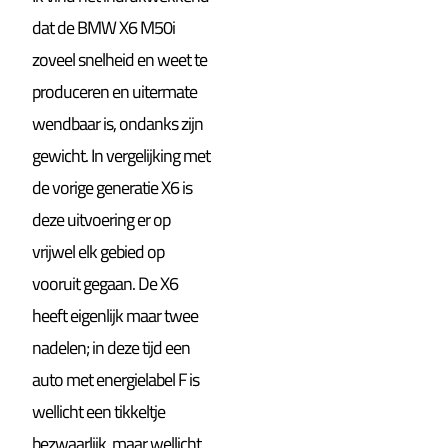
dat de
BMW X6 M50i
zoveel snelheid en weet te
produceren en uitermate
wendbaar is, ondanks zijn
gewicht.
In vergelijking met
de vorige generatie X6 is
deze uitvoering er op
vrijwel elk gebied op
vooruit gegaan. De X6
heeft eigenlijk maar twee
nadelen; in deze tijd een
auto met energielabel F is
wellicht een tikkeltje
bezwaarlijk, maar wellicht