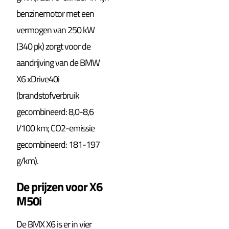
benzinemotor met een
vermogen van 250 kW
(340 pk) zorgt voor de
aandrijving van de BMW
X6 xDrive40i
(brandstofverbruik
gecombineerd: 8,0-8,6
l/100 km; CO2-emissie
gecombineerd: 181-197
g/km).
De prijzen voor X6
M50i
De BMX X6 is er in vier