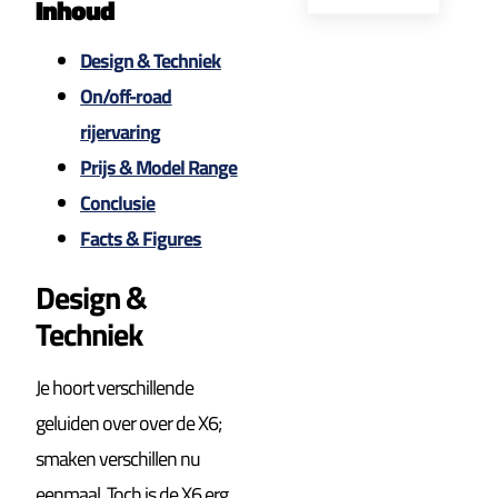
Inhoud
Design & Techniek
On/off-road
rijervaring
Prijs & Model Range
Conclusie
Facts & Figures
Design &
Techniek
Je hoort verschillende
geluiden over over de X6;
smaken verschillen nu
eenmaal. Toch is de X6 erg