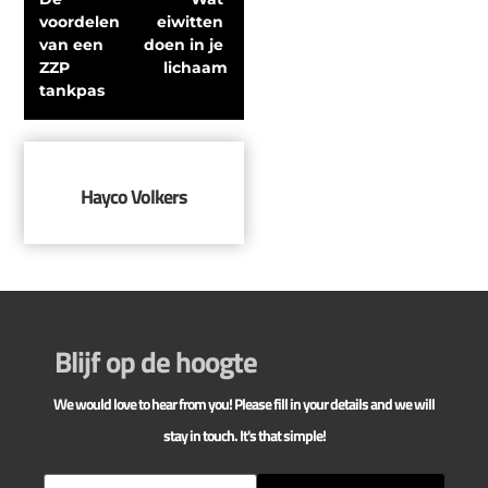
voordelen 
eiwitten 
van een 
doen in je 
ZZP 
lichaam
tankpas
Hayco Volkers
Blijf op de hoogte
We would love to hear from you! Please fill in your details and we will
stay in touch. It's that simple!