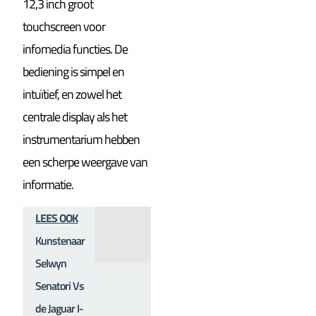
12,3 inch groot
touchscreen voor
infomedia functies. De
bediening is simpel en
intuïtief, en zowel het
centrale display als het
instrumentarium hebben
een scherpe weergave van
informatie.
LEES OOK
Kunstenaar
Selwyn
Senatori Vs
de Jaguar I-