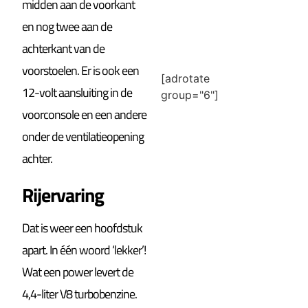
midden aan de voorkant
en nog twee aan de
achterkant van de
voorstoelen. Er is ook een
[adrotate
12-volt aansluiting in de
group="6"]
voorconsole en een andere
onder de ventilatieopening
achter.
Rijervaring
Dat is weer een hoofdstuk
apart. In één woord ‘lekker’!
Wat een power levert de
4,4-liter V8 turbobenzine.