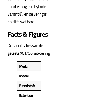
komt er nog een hybride
variant 😉 èn de vering is,
en blijft, wat hard.
Facts & Figures
De specificaties van de
geteste X6 M50i uitvoering.
Merk:
BMW
Model:
X6 M50i
Brandstof:
Benzine
Exterieur:
Carbonschwarz
metallic