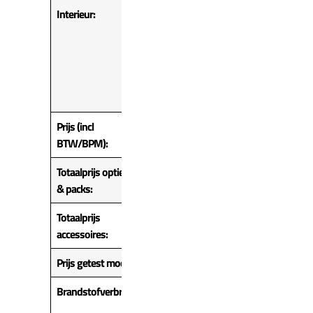
Interieur:
BMW
Individual
vollederen
bekleding
‘Merino
Schwarz’
Prijs (incl
€ 82.446,-
BTW/BPM):
Totaalprijs opties
€ 32.945,-
& packs:
Totaalprijs
€ 0
accessoires:
Prijs getest model:
€ 185.733,-
Brandstofverbruik:
5,1 liter / 100
km