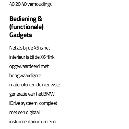
40:20:40 verhouding).
Bediening &
(functionele)
Gadgets
Net als bij de X5 is het
interieur is bij de X6 flink
opgewaardeerd met
hoogwaardigere
materialen en de nieuwste
generatie van het BMW
iDrive systeem, compleet
met een digitaal
instrumentarium en een