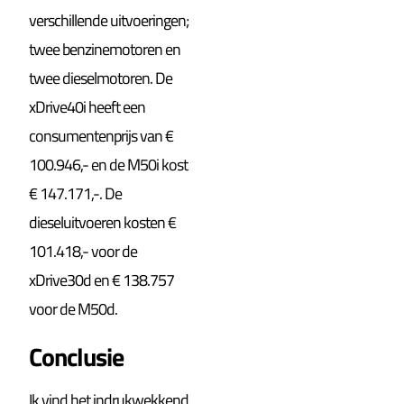
verschillende uitvoeringen;
twee benzinemotoren en
twee dieselmotoren. De
xDrive40i heeft een
consumentenprijs van €
100.946,- en de M50i kost
€ 147.171,-. De
dieseluitvoeren kosten €
101.418,- voor de
xDrive30d en € 138.757
voor de M50d.
Conclusie
Ik vind het indrukwekkend