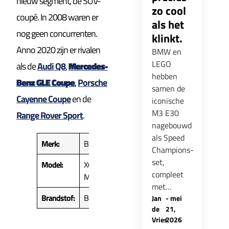
nieuw segment, de SUV-
zo cool
coupé. In 2008 waren er
als het
nog geen concurrenten.
klinkt.
Anno 2020 zijn er rivalen
BMW en
LEGO
als de
Audi Q8
,
Mercedes-
hebben
Benz GLE Coupe
,
Porsche
samen de
Cayenne Coupe
en de
iconische
M3 E30
Range Rover Sport
.
nagebouwd
als Speed
Merk:
BMW
Champions-
set,
Model:
X6
compleet
M50i
met…
Brandstof:
Benzine
Jan
-
mei
de
21,
Vries
2026