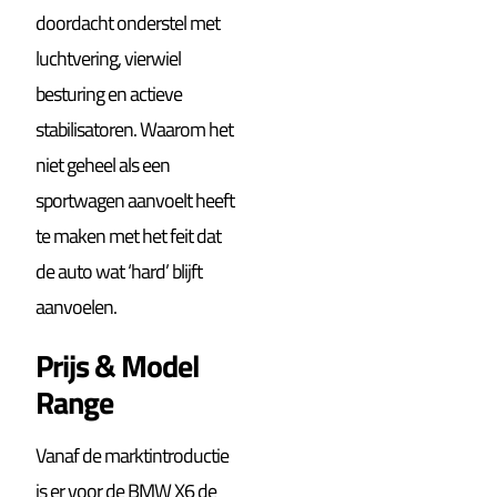
doordacht onderstel met
luchtvering, vierwiel
besturing en actieve
stabilisatoren. Waarom het
niet geheel als een
sportwagen aanvoelt heeft
te maken met het feit dat
de auto wat ‘hard’ blijft
aanvoelen.
Prijs & Model
Range
Vanaf de marktintroductie
is er voor de BMW X6 de