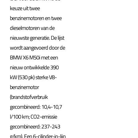
keuze uit twee
benzinemotoren en twee
dieselmotoren van de
nieuwste generatie. De lijst
wordt aangevoerd door de
BMW X6 M50i met een
nieuw ontwikkelde 390
kW (530 pk) sterke V8-
benzinemotor
(brandstofverbruik
gecombineerd: 10,4-10,7
l/100 km; CO2-emissie
gecombineerd: 237-243
g/km). Een 6-cilinder-in-lijn