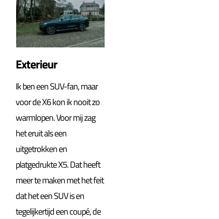
Exterieur
Ik ben een SUV-fan, maar
voor de X6 kon ik nooit zo
warmlopen. Voor mij zag
het eruit als een
uitgetrokken en
platgedrukte X5. Dat heeft
meer te maken met het feit
dat het een SUV is en
tegelijkertijd een coupé, de