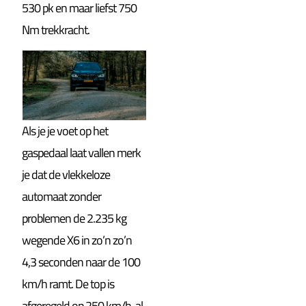
530 pk en maar liefst 750
Nm trekkracht.
Als je je voet op het
gaspedaal laat vallen merk
je dat de vlekkeloze
automaat zonder
problemen de
2.235 kg
wegende X6 in zo’n zo’n
4,3 seconden naar de 100
km/h ramt. De top is
afgeregeld op 250 km/h, al