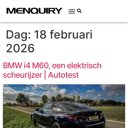
Dag:
18 februari
2026
BMW i4 M60, een elektrisch
scheurijzer | Autotest