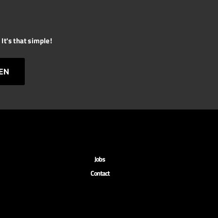
It's that simple!
EN
Jobs
Contact