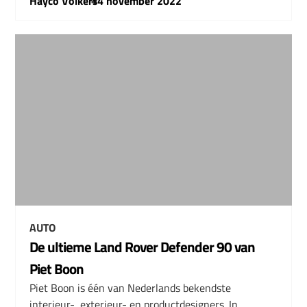
Hayco Volkers
–
14 november 2022
AUTO
De ultieme Land Rover Defender 90 van
Piet Boon
Piet Boon is één van Nederlands bekendste
interieur-, exterieur- en productdesigners. In