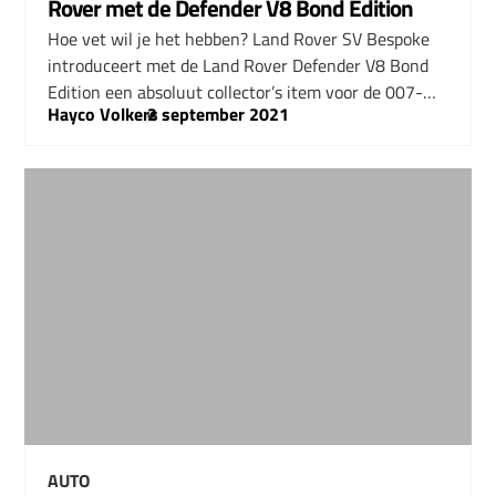
Rover met de Defender V8 Bond Edition
Hoe vet wil je het hebben? Land Rover SV Bespoke
introduceert met de Land Rover Defender V8 Bond
Edition een absoluut collector’s item voor de 007-…
Hayco Volkers
–
2 september 2021
AUTO