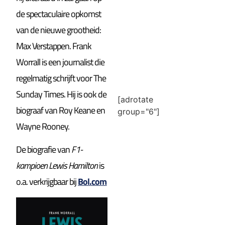
de spectaculaire opkomst
van de nieuwe grootheid:
Max Verstappen. Frank
Worrall is een journalist die
regelmatig schrijft voor The
Sunday Times. Hij is ook de
[adrotate
biograaf van Roy Keane en
group="6"]
Wayne Rooney.
De biografie van
F1-
kampioen Lewis Hamilton
is
o.a. verkrijgbaar bij
Bol.com