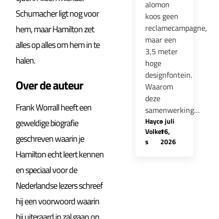
alomon
Schumacher ligt nog voor
koos geen
reclamecampagne,
hem, maar Hamilton zet
maar een
alles op alles om hem in te
3,5 meter
halen.
hoge
designfontein.
Over de auteur
Waarom
deze
Frank Worrall heeft een
samenwerking…
Hayco
-
juli
geweldige biografie
Volker
16,
geschreven waarin je
s
2026
Hamilton echt leert kennen
en speciaal voor de
Nederlandse lezers schreef
hij een voorwoord waarin
hij uiteraard in zal gaan op