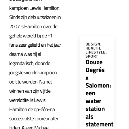
kampioen Lewis Hamilton.
Sinds zijn debuutseizoen in
2007 is Hamilton over de
gehele wereld bij de F1-
fans zeer geliefd en het jaar
DESIGN
,
HEALTH
,
LIFESTYLE
,
daarna was hij al
SPORT
Douze
legendarisch, door de
Degrés
jongste wereldkampioen
x
ooit te worden. Na het
Salomon:
winnen van zijn vijfde
een
water
wereldtitel is Lewis
station
Hamilton de op-één-na
als
succesvolste coureur aller
statement
tijden. Alleen Michael