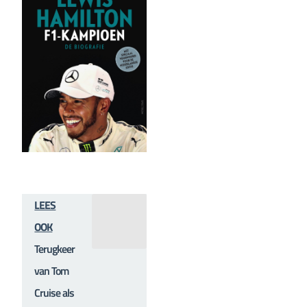
LEES
OOK
Terugkeer
van Tom
Cruise als