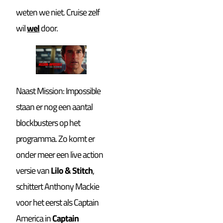
weten we niet. Cruise zelf
wil
wel
door.
Naast Mission: Impossible
staan er nog een aantal
blockbusters op het
programma. Zo komt er
onder meer een live action
versie van
Lilo & Stitch
,
schittert Anthony Mackie
voor het eerst als Captain
America in
Captain