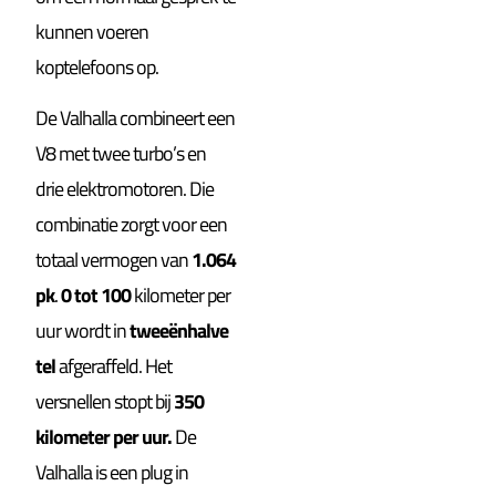
kunnen voeren
koptelefoons op.
De Valhalla combineert een
V8 met twee turbo’s en
drie elektromotoren. Die
combinatie zorgt voor een
totaal vermogen van
1.064
pk
.
0 tot 100
kilometer per
uur wordt in
tweeënhalve
tel
afgeraffeld. Het
versnellen stopt bij
350
kilometer per uur.
De
Valhalla is een plug in