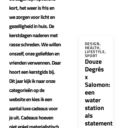
kort, het weer is fris en
we zorgen voor licht en
gezelligheid in huis. De
kerstdagen naderen met
rasse schreden. We willen
DESIGN
,
HEALTH
,
LIFESTYLE
,
onszelf, onze geliefden en
SPORT
Douze
vrienden verwennen. Daar
Degrés
hoort een kerstgids bij.
x
Dit jaar kijk ik naar onze
Salomon:
categorieën op de
een
water
website en kies ik een
station
aantal luxe cadeaus voor
als
je uit.
Cadeaus hoeven
statement
niet enkel materialistisch