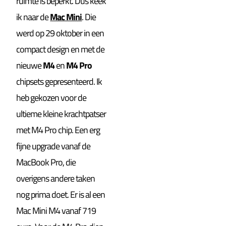
ruimte is beperkt. Dus keek
ik naar de
Mac Mini
. Die
werd op 29 oktober in een
compact design en met de
nieuwe
M4
en
M4 Pro
chipsets gepresenteerd. Ik
heb gekozen voor de
ultieme kleine krachtpatser
met M4 Pro chip. Een erg
fijne upgrade vanaf de
MacBook Pro, die
overigens andere taken
nog prima doet. Er is al een
Mac Mini M4 vanaf 719