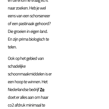
en de enorme vraag echt
naar zoeken. Heb je wel
eens van een schorseneer
of een pastinaak gehoord?
Die groeien in eigen land.
En zijn prima biologisch te
telen.
Ook op het gebied van
schadelijke
schoonmaakmiddelen is er
een hoop te winnen. Het
Nederlandse bedrijf
Zo
doet er alles aan om haar
co2 afdruk minimaal te