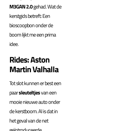
M3GAN 2.0
gehad. Wat de
kerstgids betreft: Een
bioscoopbon onder de
boom lijkt me een prima
idee.
Rides: Aston
Martin Valhalla
Tot slot kunnen er best een
paar
sleuteltjes
van een
mooie nieuwe auto onder
de kerstboom. Al is dat in
het geval van de net
geïntroduceerde