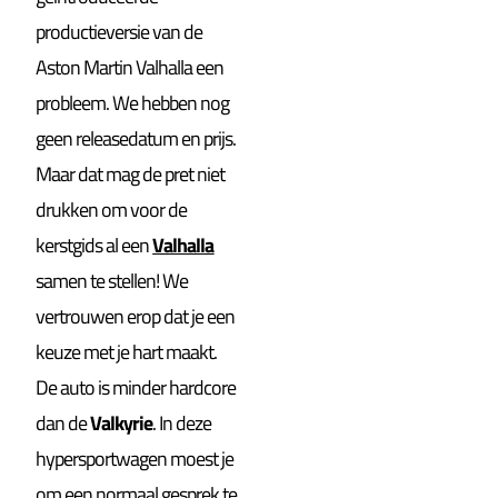
productieversie van de
Aston Martin Valhalla een
probleem. We hebben nog
geen releasedatum en prijs.
Maar dat mag de pret niet
drukken om voor de
kerstgids al een
Valhalla
samen te stellen! We
vertrouwen erop dat je een
keuze met je hart maakt.
De auto is minder hardcore
dan de
Valkyrie
. In deze
hypersportwagen moest je
om een normaal gesprek te