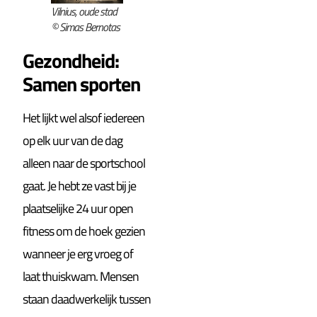
Vilnius, oude stad
© Simas Bernotas
Gezondheid:
Samen sporten
Het lijkt wel alsof iedereen
op elk uur van de dag
alleen naar de sportschool
gaat. Je hebt ze vast bij je
plaatselijke 24 uur open
fitness om de hoek gezien
wanneer je erg vroeg of
laat thuiskwam. Mensen
staan daadwerkelijk tussen