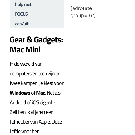
hulp met
[adrotate
FOCUS
group="6"]
aan/uit
Gear & Gadgets:
Mac Mini
In de wereld van
computers en tech zijn er
twee kampen. Je kiest voor
Windows
of
Mac
. Net als
Android of iOS eigenlijk.
Zelf ben ik al jaren een
liefhebber van Apple. Deze
liefde voor het