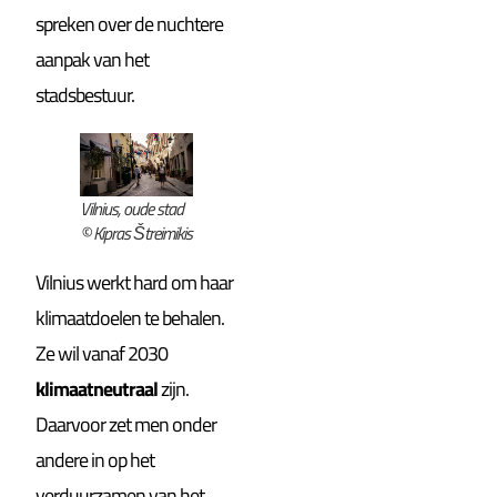
spreken over de nuchtere
aanpak van het
stadsbestuur.
Vilnius, oude stad
© Kipras Štreimikis
Vilnius werkt hard om haar
klimaatdoelen te behalen.
Ze wil vanaf 2030
klimaatneutraal
zijn.
Daarvoor zet men onder
andere in op het
verduurzamen van het