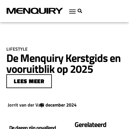
LIFESTYLE
De Menquiry Kerstgids en
vooruitblik op 2025
LEES MEER
Jorrit van der Valk
13 december 2024
|
Gerelateerd
De dagen zijn opvallend