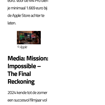
euro. Voor de M4 Pro dien
je minimaal 1.669 euro bij
de Apple Store achter te
laten.
© Apple
Media: Mission:
Impossible –
The Final
Reckoning
2024 kende tot de zomer
een succesvol filmjaar vol