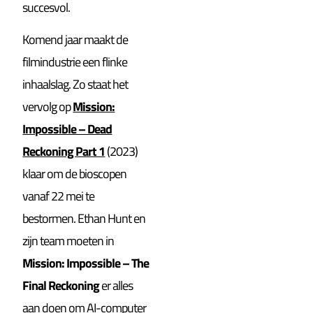
succesvol.
Komend jaar maakt de
filmindustrie een flinke
inhaalslag. Zo staat het
vervolg op
Mission:
Impossible – Dead
Reckoning Part 1
(2023)
klaar om de bioscopen
vanaf 22 mei te
bestormen. Ethan Hunt en
zijn team moeten in
Mission: Impossible – The
Final Reckoning
er alles
aan doen om AI-computer