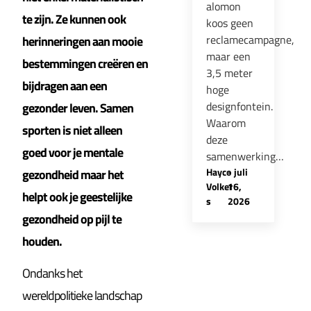
alomon
te zijn. Ze kunnen ook
koos geen
reclamecampagne,
herinneringen aan mooie
maar een
bestemmingen creëren en
3,5 meter
bijdragen aan een
hoge
designfontein.
gezonder leven. Samen
Waarom
sporten is niet alleen
deze
goed voor je mentale
samenwerking…
Hayco
-
juli
gezondheid maar het
Volker
16,
helpt ook je geestelijke
s
2026
gezondheid op pijl te
houden.
Ondanks het
wereldpolitieke landschap