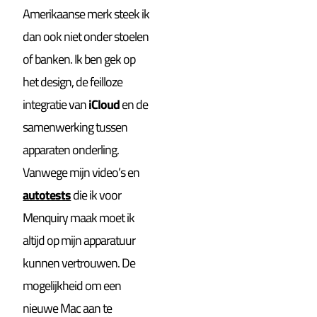
Amerikaanse merk steek ik
dan ook niet onder stoelen
of banken. Ik ben gek op
het design, de feilloze
integratie van
iCloud
en de
samenwerking tussen
apparaten onderling.
Vanwege mijn video’s en
autotests
die ik voor
Menquiry maak moet ik
altijd op mijn apparatuur
kunnen vertrouwen. De
mogelijkheid om een
nieuwe Mac aan te