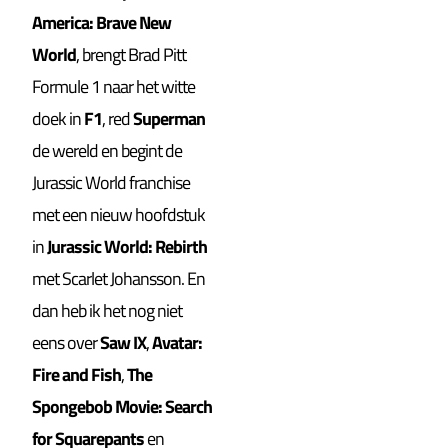
America: Brave New
World
, brengt Brad Pitt
Formule 1 naar het witte
doek in
F1
, red
Superman
de wereld en begint de
Jurassic World franchise
met een nieuw hoofdstuk
in
Jurassic World: Rebirth
met Scarlet Johansson. En
dan heb ik het nog niet
eens over
Saw IX
,
Avatar:
Fire and Fish
,
The
Spongebob Movie: Search
for Squarepants
en