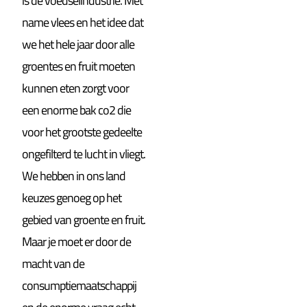
is de voedselindustrie. Met
name vlees en het idee dat
we het hele jaar door alle
groentes en fruit moeten
kunnen eten zorgt voor
een enorme bak co2 die
voor het grootste gedeelte
ongefilterd te lucht in vliegt.
We hebben in ons land
keuzes genoeg op het
gebied van groente en fruit.
Maar je moet er door de
macht van de
consumptiemaatschappij