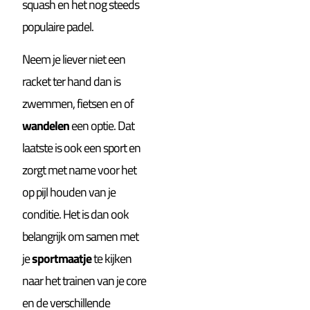
squash en het nog steeds
populaire padel.
Neem je liever niet een
racket ter hand dan is
zwemmen, fietsen en of
wandelen
een optie. Dat
laatste is ook een sport en
zorgt met name voor het
op pijl houden van je
conditie. Het is dan ook
belangrijk om samen met
je
sportmaatje
te kijken
naar het trainen van je core
en de verschillende