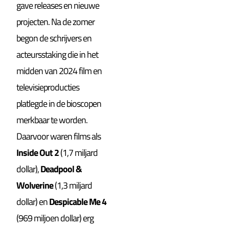
gave releases en nieuwe
projecten. Na de zomer
begon de schrijvers en
acteursstaking die in het
midden van 2024 film en
televisieproducties
platlegde in de bioscopen
merkbaar te worden.
Daarvoor waren films als
Inside Out 2
(1,7 miljard
dollar),
Deadpool &
Wolverine
(1,3 miljard
dollar) en
Despicable Me 4
(969 miljoen dollar) erg