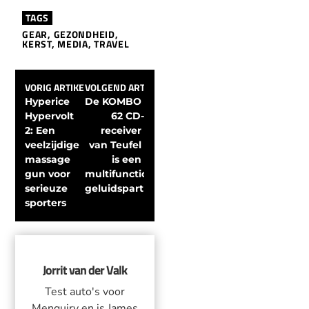
TAGS
GEAR
,
GEZONDHEID
,
KERST
,
MEDIA
,
TRAVEL
VORIG ARTIKEL
VOLGEND ARTIKEL
Hyperice 
De KOMBO 
Hypervolt 
62 CD-
2: Een 
receiver 
veelzijdige 
van Teufel 
massage 
is een 
gun voor 
multifunctionele 
serieuze 
geluidspartner
sporters
Jorrit van der Valk
Test auto's voor
Menquiry en is James