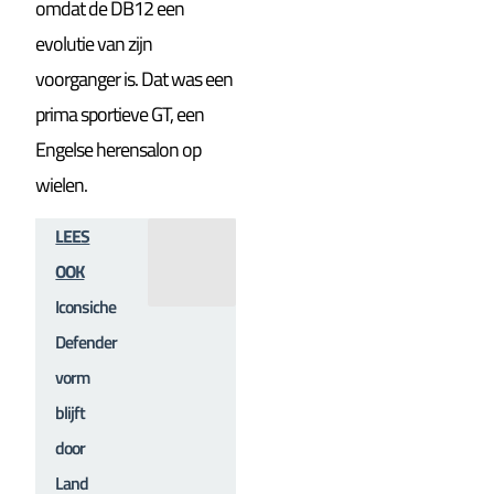
omdat de DB12 een
evolutie van zijn
voorganger is. Dat was een
prima sportieve GT, een
Engelse herensalon op
wielen.
LEES
OOK
Iconsiche
Defender
vorm
blijft
door
Land