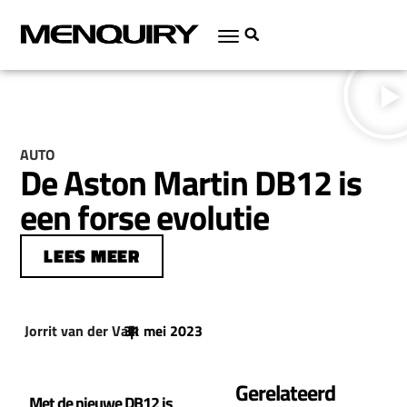
AUTO
De Aston Martin DB12 is
een forse evolutie
LEES MEER
Jorrit van der Valk
31 mei 2023
|
Gerelateerd
Met de nieuwe DB12 is