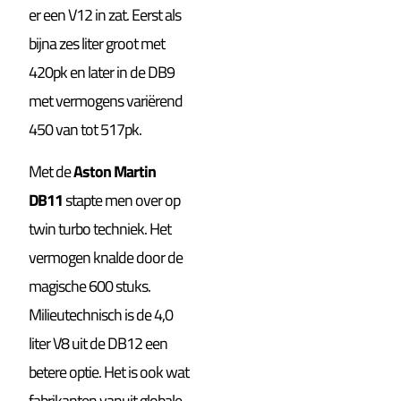
er een V12 in zat. Eerst als
bijna zes liter groot met
420pk en later in de DB9
met vermogens variërend
450 van tot 517pk.
Met de
Aston Martin
DB11
stapte men over op
twin turbo techniek. Het
vermogen knalde door de
magische 600 stuks.
Milieutechnisch is de 4,0
liter V8 uit de DB12 een
betere optie. Het is ook wat
fabrikanten vanuit globale