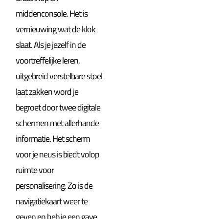
middenconsole. Het is
vernieuwing wat de klok
slaat. Als je jezelf in de
voortreffelijke leren,
uitgebreid verstelbare stoel
laat zakken word je
begroet door twee digitale
schermen met allerhande
informatie. Het scherm
voor je neus is biedt volop
ruimte voor
personalisering. Zo is de
navigatiekaart weer te
geven en heb je een gave