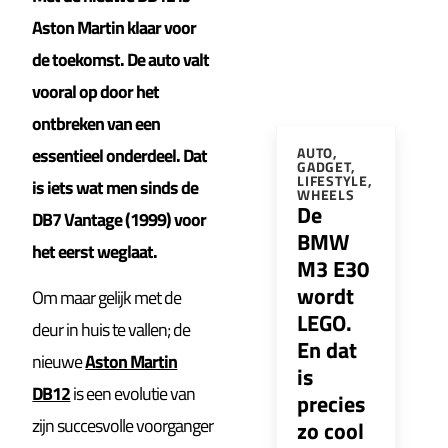
Aston Martin klaar voor
de toekomst. De auto valt
vooral op door het
ontbreken van een
essentieel onderdeel. Dat
AUTO
,
GADGET
,
LIFESTYLE
,
is iets wat men sinds de
WHEELS
De
DB7 Vantage (1999) voor
BMW
het eerst weglaat.
M3 E30
wordt
Om maar gelijk met de
LEGO.
deur in huis te vallen; de
En dat
nieuwe
Aston Martin
is
DB12
is een evolutie van
precies
zijn succesvolle voorganger
zo cool