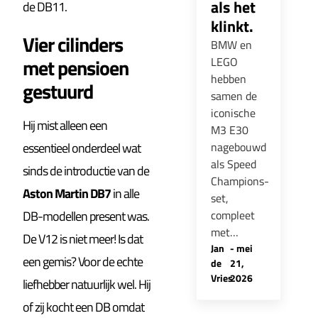
als het
de DB11.
klinkt.
Vier cilinders
BMW en
met pensioen
LEGO
hebben
gestuurd
samen de
iconische
Hij mist alleen een
M3 E30
nagebouwd
essentieel onderdeel wat
als Speed
sinds de introductie van de
Champions-
Aston Martin DB7
in alle
set,
compleet
DB-modellen present was.
met…
De V12 is niet meer! Is dat
Jan
-
mei
een gemis? Voor de echte
de
21,
Vries
2026
liefhebber natuurlijk wel. Hij
of zij kocht een DB omdat