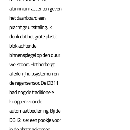
aluminium accenten geven
het dashboard een
prachtige uitstraling. Ik
denk dat het grote plastic
blok achter de
binnenspiegel op den duur
wel stoort. Het herbergt
allerlei rijhulpsystemen en
de regensensor. De DB11
had nog de traditionele
knoppen voor de
automaat bediening. Bij de
DB12 is er een pookje voor
in de plaats gekomen.