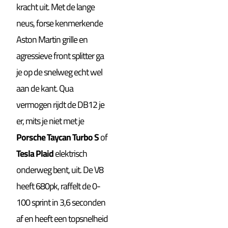
kracht uit. Met de lange
neus, forse kenmerkende
Aston Martin grille en
agressieve front splitter ga
je op de snelweg echt wel
aan de kant. Qua
vermogen rijdt de DB12 je
er, mits je niet met je
Porsche Taycan Turbo S
of
Tesla Plaid
elektrisch
onderweg bent, uit. De V8
heeft 680pk, raffelt de 0-
100 sprint in 3,6 seconden
af en heeft een topsnelheid