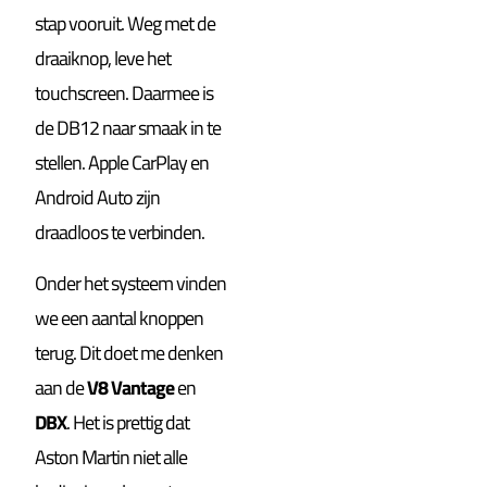
stap vooruit. Weg met de
draaiknop, leve het
touchscreen. Daarmee is
de DB12 naar smaak in te
stellen. Apple CarPlay en
Android Auto zijn
draadloos te verbinden.
Onder het systeem vinden
we een aantal knoppen
terug. Dit doet me denken
aan de
V8 Vantage
en
DBX
. Het is prettig dat
Aston Martin niet alle