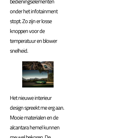
bedieningselementen
onder het infotainment
stopt. Zo zijn er losse
knoppen voor de
temperatuur en blower
snelheid.
Het nieuwe interieur
design spreekt me erg aan.
Mooie materialen en de
alcantara hemel kunnen
me wel bekoren. De