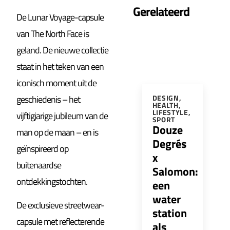
Gerelateerd
De Lunar Voyage-capsule
van The North Face is
geland. De nieuwe collectie
staat in het teken van een
iconisch moment uit de
geschiedenis – het
DESIGN
,
HEALTH
,
LIFESTYLE
,
vijftigjarige jubileum van de
SPORT
Douze
man op de maan – en is
Degrés
geïnspireerd op
x
buitenaardse
Salomon:
ontdekkingstochten.
een
water
De exclusieve streetwear-
station
capsule met reflecterende
als