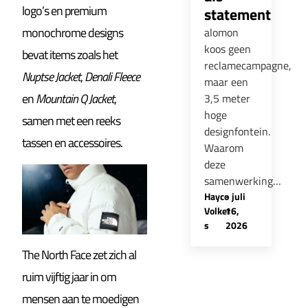
logo’s en premium
statement
monochrome designs
alomon
koos geen
bevat items zoals het
reclamecampagne,
Nuptse Jacket
,
Denali Fleece
maar een
en
Mountain Q Jacket
,
3,5 meter
hoge
samen met een reeks
designfontein.
tassen en accessoires.
Waarom
deze
samenwerking…
Hayco
-
juli
Volker
16,
s
2026
The North Face zet zich al
ruim vijftig jaar in om
mensen aan te moedigen