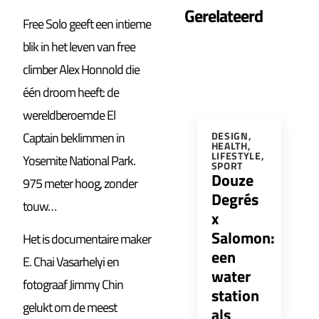
Gerelateerd
Free Solo geeft een intieme
blik in het leven van free
climber Alex Honnold die
één droom heeft: de
wereldberoemde El
Captain beklimmen in
DESIGN
,
HEALTH
,
LIFESTYLE
,
Yosemite National Park.
SPORT
Douze
975 meter hoog, zonder
Degrés
touw…
x
Salomon:
Het is documentaire maker
een
E. Chai Vasarhelyi en
water
fotograaf Jimmy Chin
station
gelukt om de meest
als