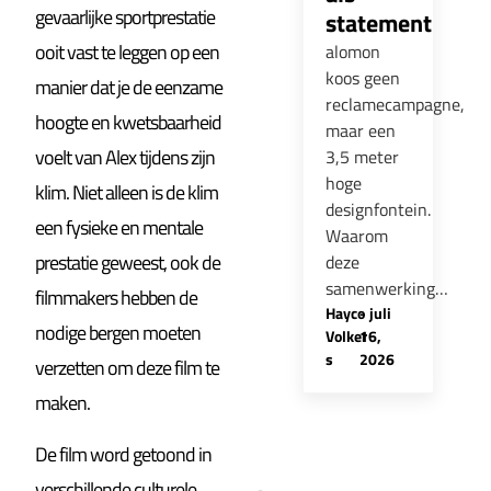
gevaarlijke sportprestatie
statement
ooit vast te leggen op een
alomon
koos geen
manier dat je de eenzame
reclamecampagne,
hoogte en kwetsbaarheid
maar een
voelt van Alex tijdens zijn
3,5 meter
hoge
klim. Niet alleen is de klim
designfontein.
een fysieke en mentale
Waarom
prestatie geweest, ook de
deze
samenwerking…
filmmakers hebben de
Hayco
-
juli
nodige bergen moeten
Volker
16,
s
2026
verzetten om deze film te
maken.
De film word getoond in
verschillende culturele