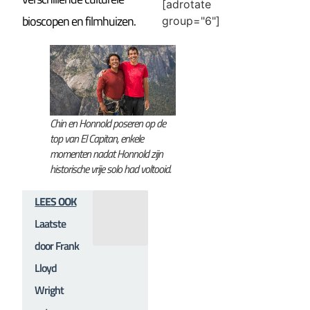
[adrotate
bioscopen en filmhuizen.
group="6"]
Chin en Honnold poseren op de
top van El Capitan, enkele
momenten nadat Honnold zijn
historische vrije solo had voltooid.
LEES OOK
Laatste
door Frank
Lloyd
Wright