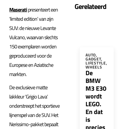
Gerelateerd
Maserati
presenteert een
‘limited edition’ van zijn
SUV: de nieuwe Levante
Vulcano, waarvan slechts
150 exemplaren worden
geproduceerd voor de
AUTO
,
GADGET
,
LIFESTYLE
,
Europese en Aziatische
WHEELS
De
markten.
BMW
M3 E30
De exclusieve matte
wordt
lakkleur ‘Grigio Lava’
LEGO.
onderstreept het sportieve
En dat
lijnenspel van de SUV. Het
is
Nerissimo-pakket bepaalt
precies