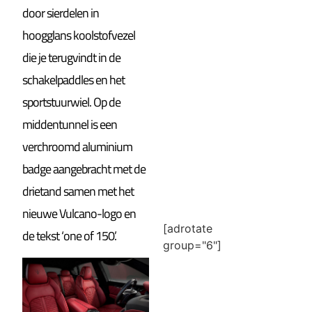
door sierdelen in
hoogglans koolstofvezel
die je terugvindt in de
schakelpaddles en het
sportstuurwiel. Op de
middentunnel is een
verchroomd aluminium
badge aangebracht met de
drietand samen met het
nieuwe Vulcano-logo en
[adrotate
de tekst ‘one of 150’.
group="6"]