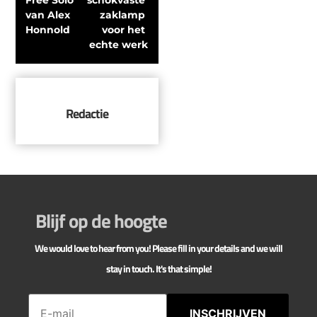
Free Solo 
schokvaste 
van Alex 
zaklamp 
Honnold
voor het 
echte werk
Redactie
Blijf op de hoogte
We would love to hear from you! Please fill in your details and we will
stay in touch. It's that simple!
INSCHRIJVEN