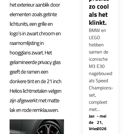
het exterieur aanblik door
zo cool
als het
elementen zoals getinte
klinkt.
lichtunits, een grille en
BMW en
logo’s in zwart chroom en
LEGO
raamomlijsting in
hebben
samen de
hoogglans zwart. Het
iconische
gelamineerde privacy glas
M3 E30
geeft de ramen een
nagebouwd
als Speed
donkere tint en de 21 inch
Champions-
Helios lichtmetalen velgen
set,
zijn afgewerkt met matte
compleet
met…
lak en rode remklauwen.
Jan
-
mei
de
21,
Vries
2026