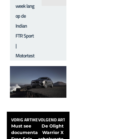
week lang
op de
Indian
FTR Sport
|
Motortest
VORIG ARTIKEL
VOLGEND ARTIKEL
Must see 
De Olight 
documentaire: 
Warrior X 