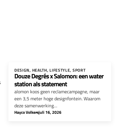
DESIGN
,
HEALTH
,
LIFESTYLE
,
SPORT
Douze Degrés x Salomon: een water
s
station als statement
alomon koos geen reclamecampagne, maar
een 3,5 meter hoge designfontein. Waarom
deze samenwerking…
Hayco Volkers
-
juli 16, 2026