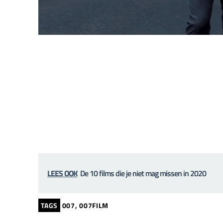
LEES OOK
De 10 films die je niet mag missen in 2020
TAGS
007
,
007FILM