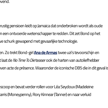
ovend.
rustig pensioen leidt op Jamaica dat onderbroken wordt als oude
 om een ontvoerde wetenschapper te redden. Dit zet Bond op het
uwe schurk gewapend met gevaarlijke technologie.
n. Zo trekt Bond-girl
Ana de Armas
twee uzi’s tevoorschijn en
 laat de
No Time To Die
teaser ook de harten van autoliefhebber
en acte de présence. Waaronder de iconische DB5 die in dit geval i
bioscoop en bevat verder rollen voor Léa Seydoux (Madeleine
rris (Moneypenny), Rory Kinnear (Tanner) en naar verluid