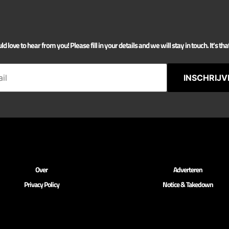
 love to hear from you! Please fill in your details and we will stay in touch. It's tha
INSCHRIJV
Over
Adverteren
Privacy Policy
Notice & Takedown