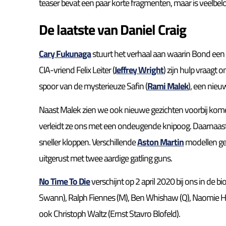
teaser bevat een paar korte fragmenten, maar is veelbel
De laatste van Daniel Craig
Cary Fukunaga
stuurt het verhaal aan waarin Bond een 
CIA-vriend Felix Leiter (
Jeffrey Wright
) zijn hulp vraagt
spoor van de mysterieuze Safin (
Rami Malek
), een nie
Naast Malek zien we ook nieuwe gezichten voorbij kome
verleidt ze ons met een ondeugende knipoog. Daarnaast
sneller kloppen. Verschillende
Aston Martin
modellen gev
uitgerust met twee aardige gatling guns.
No Time To Die
verschijnt op 2 april 2020 bij ons in de 
Swann), Ralph Fiennes (M), Ben Whishaw (Q), Naomie Ha
ook Christoph Waltz (Ernst Stavro Blofeld).