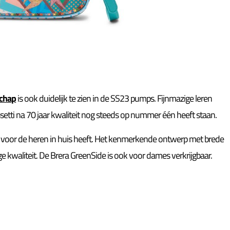
chap
is ook duidelijk te zien in de SS23 pumps. Fijnmazige leren
setti na 70 jaar kwaliteit nog steeds op nummer één heeft staan.
n voor de heren in huis heeft. Het kenmerkende ontwerp met brede
ge kwaliteit. De Brera GreenSide is ook voor dames verkrijgbaar.