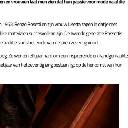
 en vrouwen laat men zien dat hun passie voor mode na al die
n 1953. Renzo Rosetti en zijn vrouw Lisetta zagen in dat je met
ke materialen succesvol kan zijn. De tweede generatie Rossettis
e traditie sinds het einde van de jaren zeventig voort.
orenhoog. Ze werken elk jaar hard om een inspirerende en handgemaakte
et jaar van het zeventig jarig bestaan ligt op de herkomst van hun