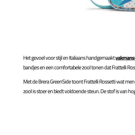
Het gevoel voor stijl en Italiaans handgemaakt
vakmans
bandjes en een comfortabele zool tonen dat Frattelli Ros
Met de Brera GreenSide toont Frattelli Rossetti wat me
zool is stoer en biedt voldoende steun. De stof is van ho