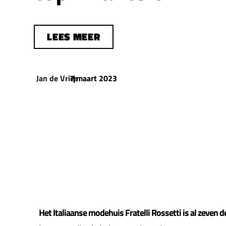
LEES MEER
Jan de Vries
7 maart 2023
|
Het Italiaanse modehuis Fratelli Rossetti is al zeve