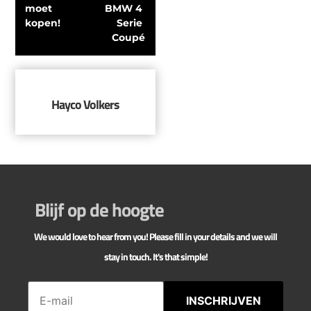
moet 
BMW 4 
kopen!
Serie 
Coupé
Hayco Volkers
Blijf op de hoogte
We would love to hear from you! Please fill in your details and we will
stay in touch. It's that simple!
INSCHRIJVEN