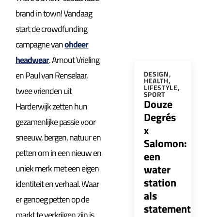
brand in town! Vandaag
start de crowdfunding
campagne van
ohdeer
headwear
. Arnout Vrieling
en Paul van Renselaar,
DESIGN
,
HEALTH
,
LIFESTYLE
,
twee vrienden uit
SPORT
Douze
Harderwijk zetten hun
Degrés
gezamenlijke passie voor
x
sneeuw, bergen, natuur en
Salomon:
petten om in een nieuw en
een
water
uniek merk met een eigen
station
identiteit en verhaal. Waar
als
er genoeg petten op de
statement
markt te verkrijgen zijn is