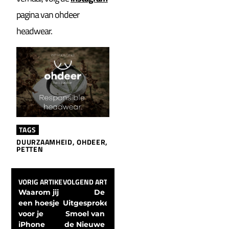
pagina van ohdeer
headwear.
TAGS
DUURZAAMHEID
,
OHDEER
,
PETTEN
VORIG ARTIKEL
VOLGEND ARTIKEL
Waarom jij 
De 
een hoesje 
Uitgesproken 
voor je 
Smoel van 
iPhone 
de Nieuwe 