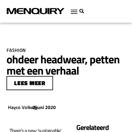
FASHION
ohdeer headwear, petten
met een verhaal
LEES MEER
Hayco Volkers
2 juni 2020
|
Gerelateerd
There’s a new ‘sustainable’