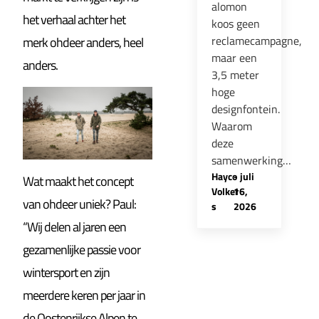
alomon
het verhaal achter het
koos geen
reclamecampagne,
merk ohdeer anders, heel
maar een
anders.
3,5 meter
hoge
designfontein.
Waarom
deze
samenwerking…
Hayco
-
juli
Wat maakt het concept
Volker
16,
van ohdeer uniek? Paul:
s
2026
“Wij delen al jaren een
gezamenlijke passie voor
wintersport en zijn
meerdere keren per jaar in
de Oostenrijkse Alpen te