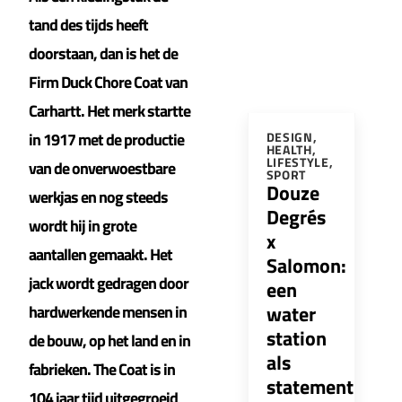
tand des tijds heeft
doorstaan, dan is het de
Firm Duck Chore Coat van
Carhartt. Het merk startte
in 1917 met de productie
DESIGN
,
HEALTH
,
LIFESTYLE
,
van de onverwoestbare
SPORT
Douze
werkjas en nog steeds
Degrés
wordt hij in grote
x
aantallen gemaakt. Het
Salomon:
jack wordt gedragen door
een
water
hardwerkende mensen in
station
de bouw, op het land en in
als
fabrieken. The Coat is in
statement
104 jaar tijd uitgegroeid