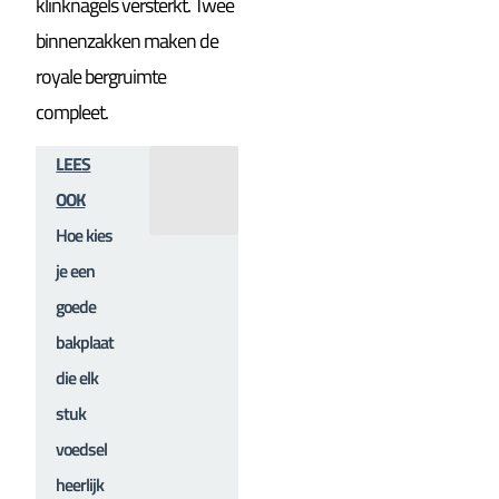
klinknagels versterkt. Twee
binnenzakken maken de
royale bergruimte
compleet.
LEES
OOK
Hoe kies
je een
goede
bakplaat
die elk
stuk
voedsel
heerlijk