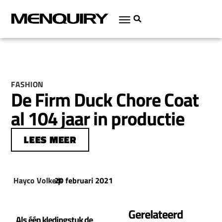
FASHION
De Firm Duck Chore Coat
al 104 jaar in productie
LEES MEER
Hayco Volkers
20 februari 2021
|
Gerelateerd
Als één kledingstuk de