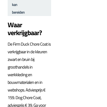
kan
bereiden
Waar
verkrijgbaar?
De Firm Duck Chore Coat is
verkrijgbaar in de kleuren
zwart en bruin bij
groothandels in
werkkleding en
bouwmaterialen en in
webshops. Adviesprijs €
159. Dog Chore Coat,
adviesprijs € 39. Ga voor