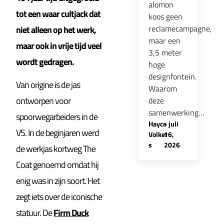
alomon
tot een waar cultjack dat
koos geen
reclamecampagne,
niet alleen op het werk,
maar een
maar ook in vrije tijd veel
3,5 meter
wordt gedragen.
hoge
designfontein.
Van origine is de jas
Waarom
ontworpen voor
deze
samenwerking…
spoorwegarbeiders in de
Hayco
-
juli
VS. In de beginjaren werd
Volker
16,
s
2026
de werkjas kortweg The
Coat genoemd omdat hij
enig was in zijn soort. Het
zegt iets over de iconische
statuur. De
Firm Duck