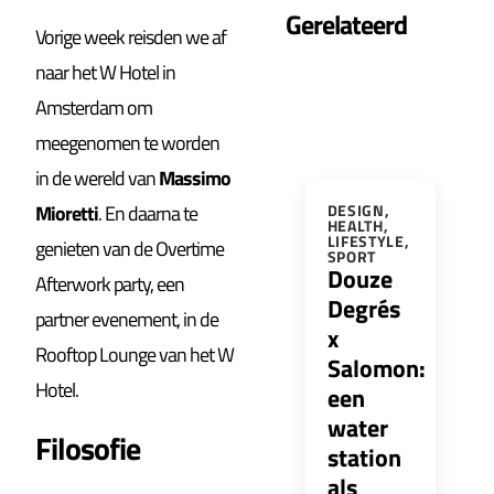
Gerelateerd
Vorige week reisden we af
naar het W Hotel in
Amsterdam om
meegenomen te worden
in de wereld van
Massimo
Mioretti
. En daarna te
DESIGN
,
HEALTH
,
LIFESTYLE
,
genieten van de Overtime
SPORT
Douze
Afterwork party, een
Degrés
partner evenement, in de
x
Rooftop Lounge van het W
Salomon:
Hotel.
een
water
Filosofie
station
als