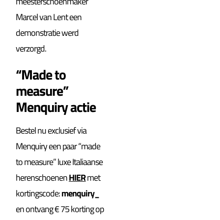
meesterschoenmaker
Marcel van Lent een
demonstratie werd
verzorgd.
“Made to
measure”
Menquiry actie
Bestel nu exclusief via
Menquiry een paar “made
to measure” luxe Italiaanse
herenschoenen
HIER
met
kortingscode:
menquiry_
en ontvang € 75 korting op