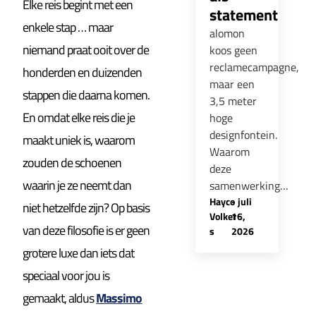
Elke reis begint met een
statement
enkele stap … maar
alomon
niemand praat ooit over de
koos geen
reclamecampagne,
honderden en duizenden
maar een
stappen die daarna komen.
3,5 meter
En omdat elke reis die je
hoge
designfontein.
maakt uniek is, waarom
Waarom
zouden de schoenen
deze
waarin je ze neemt dan
samenwerking…
Hayco
-
juli
niet hetzelfde zijn? Op basis
Volker
16,
van deze filosofie is er geen
s
2026
grotere luxe dan iets dat
speciaal voor jou is
gemaakt, aldus
Massimo