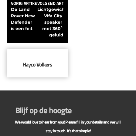
VORIG ARTIKEL
VOLGEND ARTIKEL
De Land 
Lichtgewicht 
Rover New 
Vifa City 
Defender 
speaker 
is een feit
met 360⁰ 
geluid
Hayco Volkers
Blijf op de hoogte
We would love to hear from you! Please fill in your details and we will
stay in touch. It's that simple!