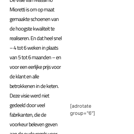
Mioretti is om op maat
gemaakte schoenen van
de hoogste kwaliteit te
realiseren. En dat heel snel
– 4 tot 6 weken in plaats
van 5 tot 6 maanden – en
voor een eerlijke prijs voor
de klant en alle
betrokkenen in de keten.
Deze visie werd niet
gedeeld door veel
[adrotate
group="6"]
fabrikanten, die de
voorkeur beleven geven
aan de oude regels voor