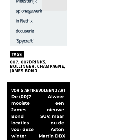
Meesterlijk
spionagewerk
in Netflix
docuserie
'Spycraft'
TAGS
007
,
007DRINKS
,
BOLLINGER
,
CHAMPAGNE
,
JAMES BOND
VORIG ARTIKEL
VOLGEND ARTIKEL
De (00)7 
Alweer 
mooiste 
een 
James 
nieuwe 
Bond 
SUV, maar 
locaties 
nu de 
voor deze 
Aston 
winter
Martin DBX