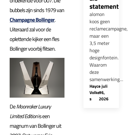
onbekende voor 007. Die
statement
bubbels zijn sinds 1979 van
alomon
Champagne Bollinger
.
koos geen
reclamecampagne,
Uiteraard zal voor de
maar een
oplettende kijker een fles
3,5 meter
Bollinger voorbij flitsen.
hoge
designfontein.
Waarom
deze
samenwerking…
Hayco
-
juli
Volker
16,
s
2026
De
Moonraker Luxury
Limited Edition
is een
magnum van Bollinger uit