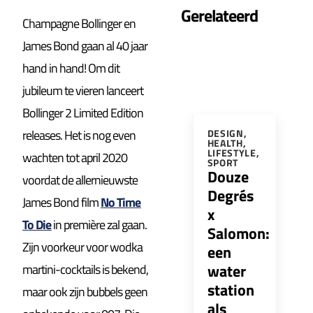
Gerelateerd
Champagne Bollinger en
James Bond gaan al 40 jaar
hand in hand! Om dit
jubileum te vieren lanceert
Bollinger 2 Limited Edition
releases. Het is nog even
DESIGN
,
HEALTH
,
LIFESTYLE
,
wachten tot april 2020
SPORT
Douze
voordat de allernieuwste
Degrés
James Bond film
No Time
x
To Die
in première zal gaan.
Salomon:
Zijn voorkeur voor wodka
een
water
martini-cocktails is bekend,
station
maar ook zijn bubbels geen
als