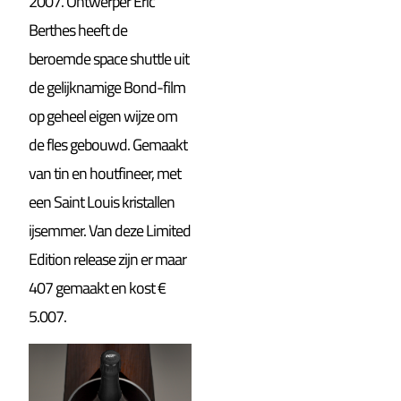
2007. Ontwerper Eric
Berthes heeft de
beroemde space shuttle uit
de gelijknamige Bond-film
op geheel eigen wijze om
de fles gebouwd. Gemaakt
van tin en houtfineer, met
een Saint Louis kristallen
ijsemmer. Van deze Limited
Edition release zijn er maar
407 gemaakt en kost €
5.007.