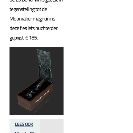
tegenstelling tot de
Moonraker magnum is
deze fles iets nuchterder
geprijst; € 185.
LEES OOK