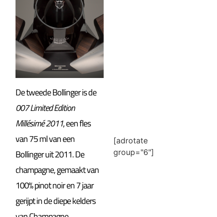
De tweede Bollinger is de
007 Limited Edition
Millésimé 2011
, een fles
van 75 ml van een
[adrotate
group="6"]
Bollinger uit 2011. De
champagne, gemaakt van
100% pinot noir en 7 jaar
gerijpt in de diepe kelders
van Champagne