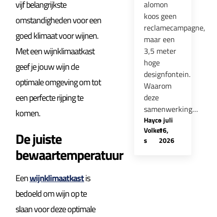
vijf belangrijkste
alomon
koos geen
omstandigheden voor een
reclamecampagne,
goed klimaat voor wijnen.
maar een
Met een wijnklimaatkast
3,5 meter
hoge
geef je jouw wijn de
designfontein.
optimale omgeving om tot
Waarom
een perfecte rijping te
deze
samenwerking…
komen.
Hayco
-
juli
Volker
16,
De juiste
s
2026
bewaartemperatuur
Een
wijnklimaatkast
is
bedoeld om wijn op te
slaan voor deze optimale