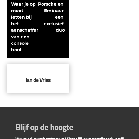
Waar je op 
Porsche en 
moet 
Embraer 
letten bij 
een 
het 
exclusief 
aanschaffen 
duo
van een 
console 
boot
Jan de Vries
Blijf op de hoogte
We would love to hear from you! Please fill in your details and we will