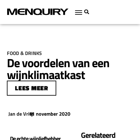
FOOD & DRINKS
De voordelen van een
wijnklimaatkast
LEES MEER
Jan de Vries
11 november 2020
|
Gerelateerd
De echte wijnliefhebber