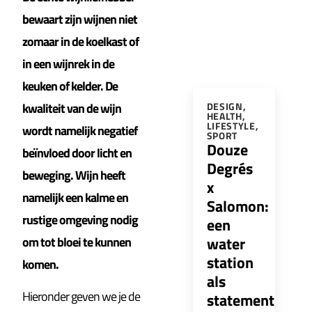
bewaart zijn wijnen niet
zomaar in de koelkast of
in een wijnrek in de
keuken of kelder. De
kwaliteit van de wijn
DESIGN
,
HEALTH
,
LIFESTYLE
,
wordt namelijk negatief
SPORT
Douze
beïnvloed door licht en
Degrés
beweging. Wijn heeft
x
namelijk een kalme en
Salomon:
rustige omgeving nodig
een
water
om tot bloei te kunnen
station
komen.
als
Hieronder geven we je de
statement