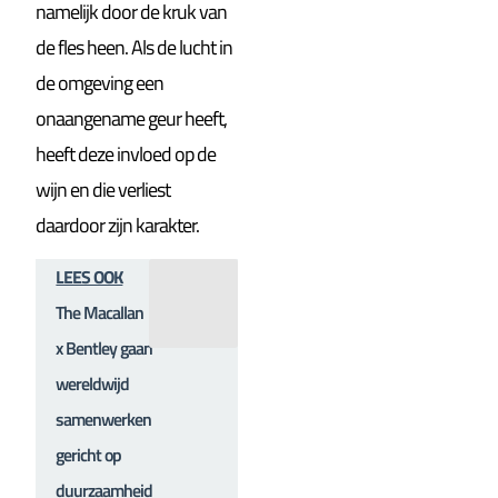
namelijk door de kruk van
de fles heen. Als de lucht in
de omgeving een
onaangename geur heeft,
heeft deze invloed op de
wijn en die verliest
daardoor zijn karakter.
LEES OOK
The Macallan
x Bentley gaan
wereldwijd
samenwerken
gericht op
duurzaamheid