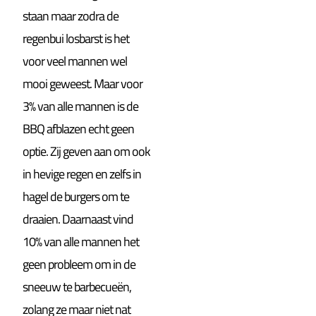
staan maar zodra de
regenbui losbarst is het
voor veel mannen wel
mooi geweest. Maar voor
3% van alle mannen is de
BBQ afblazen echt geen
optie. Zij geven aan om ook
in hevige regen en zelfs in
hagel de burgers om te
draaien. Daarnaast vind
10% van alle mannen het
geen probleem om in de
sneeuw te barbecueën,
zolang ze maar niet nat