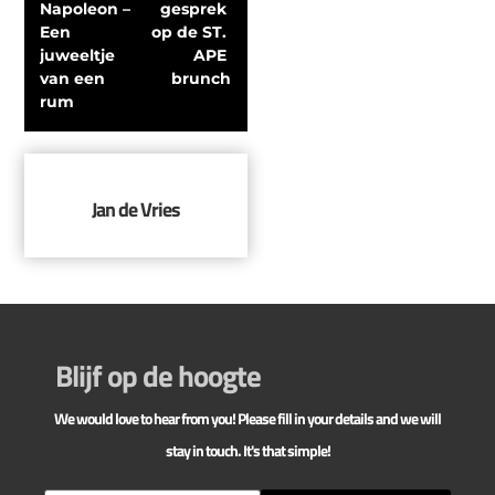
Napoleon – 
gesprek 
Een 
op de ST. 
juweeltje 
APE 
van een 
brunch
rum
Jan de Vries
Blijf op de hoogte
We would love to hear from you! Please fill in your details and we will
stay in touch. It's that simple!