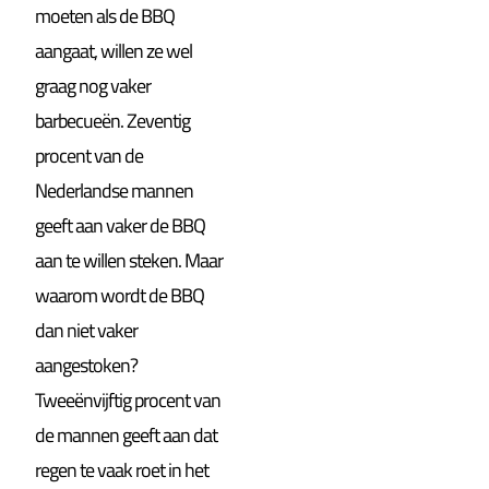
moeten als de BBQ
aangaat, willen ze wel
graag nog vaker
barbecueën. Zeventig
procent van de
Nederlandse mannen
geeft aan vaker de BBQ
aan te willen steken. Maar
waarom wordt de BBQ
dan niet vaker
aangestoken?
Tweeënvijftig procent van
de mannen geeft aan dat
regen te vaak roet in het