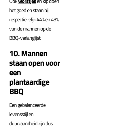
Ook
worstjes
en kip doen
het goed en staan bij
respectievelijk 44% en 43%
van de mannen op de
BBQ-verlanglijst.
10. Mannen
staan open voor
een
plantaardige
BBQ
Een gebalanceerde
levensstijl en
duurzaamheid zijn dus