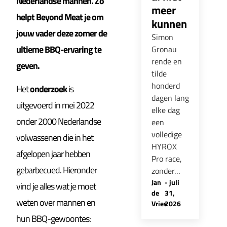
Nederlandse mannen. Zo
meer
helpt Beyond Meat je om
kunnen
jouw vader deze zomer de
Simon
ultieme BBQ-ervaring te
Gronau
rende en
geven.
tilde
honderd
Het
onderzoek
is
dagen lang
uitgevoerd in mei 2022
elke dag
onder 2000 Nederlandse
een
volledige
volwassenen die in het
HYROX
afgelopen jaar hebben
Pro race,
gebarbecued. Hieronder
zonder…
Jan
-
juli
vind je alles wat je moet
de
31,
weten over mannen en
Vries
2026
hun BBQ-gewoontes: