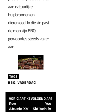
aan natuurlijke
hulpbronnen en
dierenleed. In die zin past
de man zijn BBQ-
gewoontes steeds vaker
aan.
TAGS
BBQ
,
VADERDAG
VORIG ARTIKEL
VOLGEND ARTIKEL
Ron 
Yce 
Abuelo XV 
Sidibeh in 