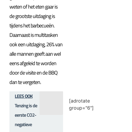
weten of het eten gaar is
de grootste uitdaging is
tijdens het barbecueën.
Daarnaast is multitasken
ook een uitdaging, 26% van
alle mannen geeft aan wel
eens afgeleid te worden
door de visite en de BBQ
dan te vergeten.
LEES OOK
[adrotate
Tenzing is de
group="6"]
eerste CO2-
negatieve