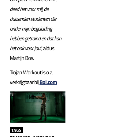
deed het voor mij, de
duizenden studenten die
onder mijn begeleiding
hebben getraind en dat kan
het ook voor jou.”
, aldus
Martijn Bos.
Trojan Workout is o.a.
verkrijgbaar bij
Bol.com
TAGS