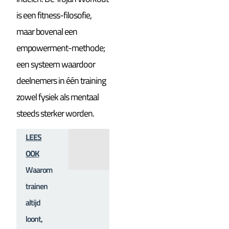
is een fitness-filosofie,
maar bovenal een
empowerment-methode;
een systeem waardoor
deelnemers in één training
zowel fysiek als mentaal
steeds sterker worden.
LEES
OOK
Waarom
trainen
altijd
loont,