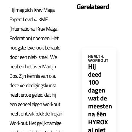
Gerelateerd
Hij mag zich Krav Maga
Expert Level 4 IKMF
(International Krav Maga
Federation) noemen. Het
hoogste level ooit behaald
door een niet-Israëli. We
HEALTH
,
WORKOUT
Hij
hebben het over Martijn
deed
Bos. Zijn kennis van o.a.
100
deze verdedigingskunst
dagen
heeft ertoe geleid dat hij
wat de
een geheel eigen workout
meesten
na één
heeft ontwikkeld: de Trojan
HYROX
Workout. Het gelijknamige
al niet