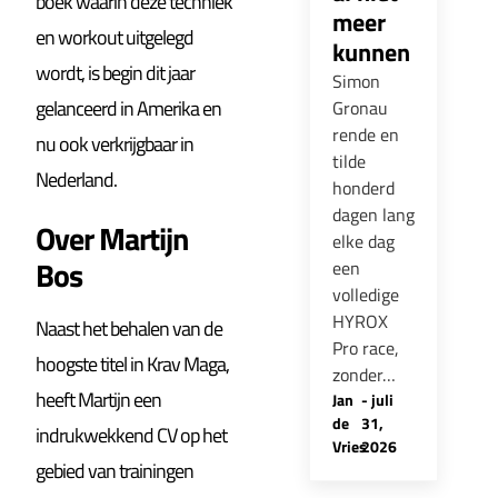
boek waarin deze techniek
meer
en workout uitgelegd
kunnen
wordt, is begin dit jaar
Simon
gelanceerd in Amerika en
Gronau
rende en
nu ook verkrijgbaar in
tilde
Nederland.
honderd
dagen lang
Over Martijn
elke dag
Bos
een
volledige
HYROX
Naast het behalen van de
Pro race,
hoogste titel in Krav Maga,
zonder…
heeft Martijn een
Jan
-
juli
de
31,
indrukwekkend CV op het
Vries
2026
gebied van trainingen