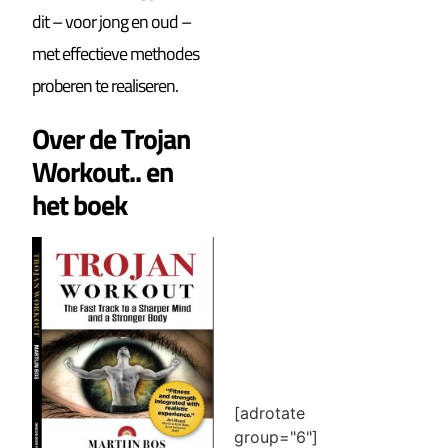
dit – voor jong en oud –
met effectieve methodes
proberen te realiseren.
Over de Trojan
Workout.. en
het boek
[adrotate
group="6"]