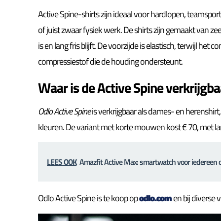
Active Spine-shirts zijn ideaal voor hardlopen, teamsport 
of juist zwaar fysiek werk. De shirts zijn gemaakt van zee
is en lang fris blijft. De voorzijde is elastisch, terwijl 
compressiestof die de houding ondersteunt.
Waar is de Active Spine verkrijgba
Odlo Active Spine
is verkrijgbaar als dames- en herenshirt
kleuren. De variant met korte mouwen kost € 70, met 
LEES OOK
Amazfit Active Max: smartwatch voor iedereen 
Odlo Active Spine is te koop op
odlo.com
en bij diverse