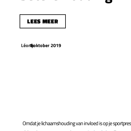
LEES MEER
Léonie
1 oktober 2019
|
Omdat je lichaamshouding van invloed is op je sportpres