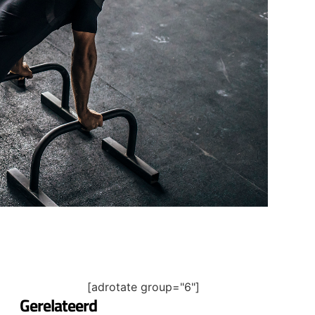
[adrotate group="6"]
Gerelateerd