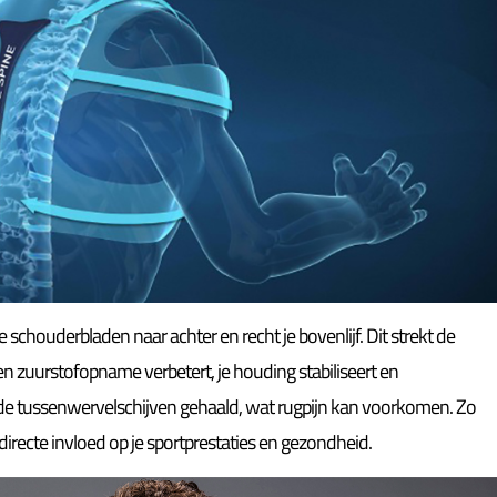
e schouderbladen naar achter en recht je bovenlijf. Dit strekt de
en zuurstofopname verbetert, je houding stabiliseert en
de tussenwervelschijven gehaald, wat rugpijn kan voorkomen. Zo
 directe invloed op je sportprestaties en gezondheid.