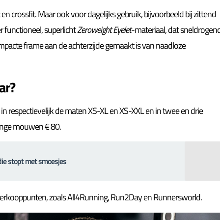
en crossfit. Maar ook voor dagelijks gebruik, bijvoorbeeld bij zittend
r functioneel, superlicht
Zeroweight Eyelet
-materiaal, dat sneldrogen
het compacte frame aan de achterzijde gemaakt is van naadloze
ar?
, in respectievelijk de maten XS-XL en XS-XXL en in twee en drie
lange mouwen € 80.
die stopt met smoesjes
 verkooppunten, zoals All4Running, Run2Day en Runnersworld.