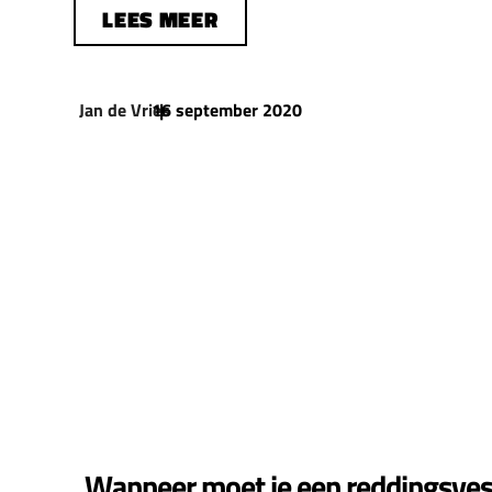
LEES MEER
Jan de Vries
16 september 2020
|
Wanneer moet je een reddingsves