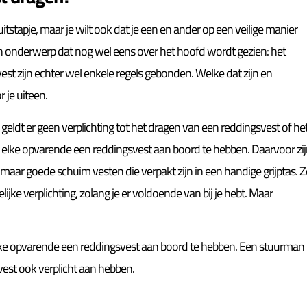
tstapje, maar je wilt ook dat je een en ander op een veilige manier
 onderwerp dat nog wel eens over het hoofd wordt gezien: het
est zijn echter wel enkele regels gebonden. Welke dat zijn en
 je uiteen.
 geldt er geen verplichting tot het dragen van een reddingsvest of he
r elke opvarende een reddingsvest aan boord te hebben. Daarvoor zi
aar goede schuim vesten die verpakt zijn in een handige grijptas. Z
lijke verplichting, zolang je er voldoende van bij je hebt. Maar
elke opvarende een reddingsvest aan boord te hebben. Een stuurman
est ook verplicht aan hebben.