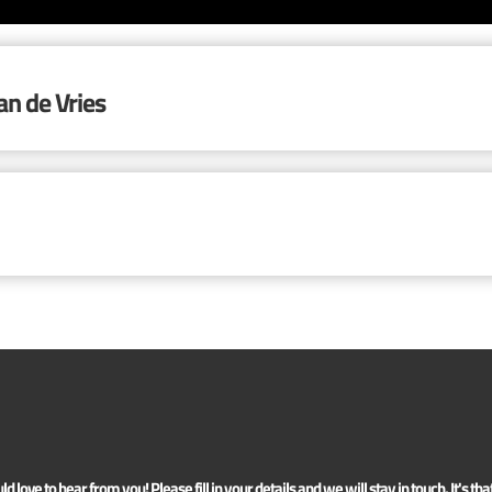
an de Vries
 love to hear from you! Please fill in your details and we will stay in touch. It's tha