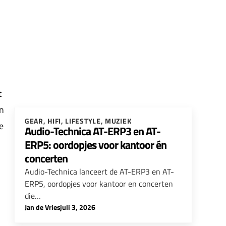
t
jn
GEAR
,
HIFI
,
LIFESTYLE
,
MUZIEK
e
Audio-Technica AT-ERP3 en AT-
ERP5: oordopjes voor kantoor én
concerten
Audio-Technica lanceert de AT-ERP3 en AT-
ERP5, oordopjes voor kantoor en concerten
die…
Jan de Vries
-
juli 3, 2026