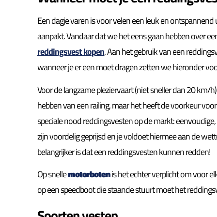
Een dagje varen is voor velen een leuk en ontspannend ui
aanpakt. Vandaar dat we het eens gaan hebben over een
reddingsvest kopen
. Aan het gebruik van een reddingsv
wanneer je er een moet dragen zetten we hieronder voor
Voor de langzame pleziervaart (niet sneller dan 20 km/h)
hebben van een railing, maar het heeft de voorkeur voo
speciale nood reddingsvesten op de markt: eenvoudige, m
zijn voordelig geprijsd en je voldoet hiermee aan de wette
belangrijker is dat een reddingsvesten kunnen redden!
Op snelle
motorboten
is het echter verplicht om voor 
op een speedboot die staande stuurt moet het reddingsv
Soorten vesten