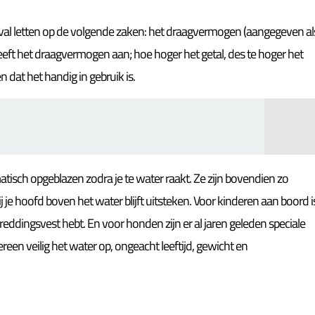
geval letten op de volgende zaken: het draagvermogen (aangegeven al
 het draagvermogen aan; hoe hoger het getal, des te hoger het
 dat het handig in gebruik is.
tisch opgeblazen zodra je te water raakt. Ze zijn bovendien zo
ij je hoofd boven het water blijft uitsteken. Voor kinderen aan boord i
 reddingsvest hebt. En voor honden zijn er al jaren geleden speciale
n veilig het water op, ongeacht leeftijd, gewicht en