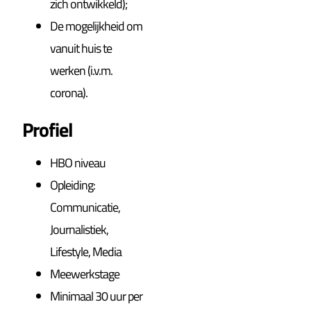
zich ontwikkeld);
De mogelijkheid om
vanuit huis te
werken (i.v.m.
corona).
Profiel
HBO niveau
Opleiding:
Communicatie,
Journalistiek,
Lifestyle, Media
Meewerkstage
Minimaal 30 uur per