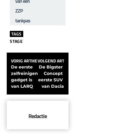
van een
ZZP
tankpas
TAGS
STAGE
VORIG ARTIKEL
VOLGEND ARTIKEL
De eerste 
De Bigster 
zelfreinigende 
Concept 
gadget is 
eerste SUV 
van LARQ
van Dacia
Redactie