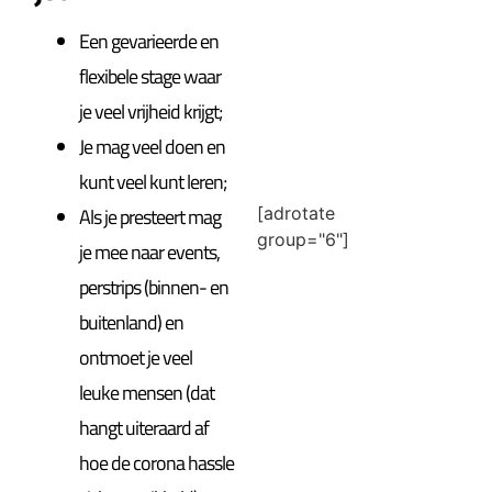
Een gevarieerde en
flexibele stage waar
je veel vrijheid krijgt;
Je mag veel doen en
kunt veel kunt leren;
Als je presteert mag
[adrotate
group="6"]
je mee naar events,
perstrips (binnen- en
buitenland) en
ontmoet je veel
leuke mensen (dat
hangt uiteraard af
hoe de corona hassle