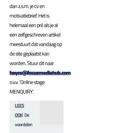
dan z.s.m. je cv en
motivatiebrief. Het is
helemaal een pré als je al
een zelfgeschreven artikel
meestuurt dat vandaag op
de site geplaatst kan
worden. Stuur dit naar
hayco@focusmediahub.com
o.v.v. ‘Online stage
MENQUIRY’.
LEES
OOK
De
voordelen