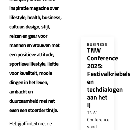
inspiratie magazine over
lifestyle, health, business,
cultuur, design, stijl,
reizen en gear voor
mannen en vrouwen met
BUSINESS
TNW
een positieve attitude,
Conference
sportieve lifestyle, liefde
2025:
Festivalkriebel
voor kwaliteit, mooie
en
dingen in het leven,
techdialogen
ambacht en
aan het
duurzaamheid met net
IJ
even een stoerder tintje.
TNW
Conference
Heb jij affiniteit met de
vond