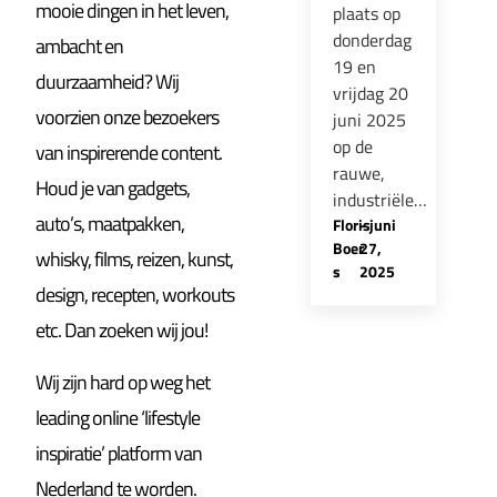
mooie dingen in het leven,
plaats op
donderdag
ambacht en
19 en
duurzaamheid? Wij
vrijdag 20
voorzien onze bezoekers
juni 2025
op de
van inspirerende content.
rauwe,
Houd je van gadgets,
industriële…
auto’s, maatpakken,
Floris
-
juni
Boer
27,
whisky, films, reizen, kunst,
s
2025
design, recepten, workouts
etc. Dan zoeken wij jou!
Wij zijn hard op weg het
leading online ‘lifestyle
inspiratie’ platform van
Nederland te worden.