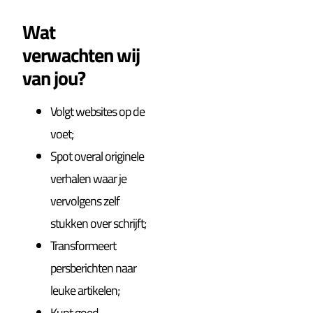
Wat
verwachten wij
van jou?
Volgt websites op de
voet;
Spot overal originele
verhalen waar je
vervolgens zelf
stukken over schrijft;
Transformeert
persberichten naar
leuke artikelen;
Kunt goed