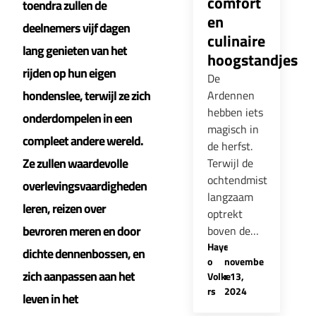
comfort
toendra zullen de
en
deelnemers vijf dagen
culinaire
lang genieten van het
hoogstandjes
rijden op hun eigen
De
hondenslee, terwijl ze zich
Ardennen
hebben iets
onderdompelen in een
magisch in
compleet andere wereld.
de herfst.
Ze zullen waardevolle
Terwijl de
ochtendmist
overlevingsvaardigheden
langzaam
leren, reizen over
optrekt
bevroren meren en door
boven de…
Hayc
-
dichte dennenbossen, en
o
novembe
zich aanpassen aan het
Volke
r 13,
rs
2024
leven in het