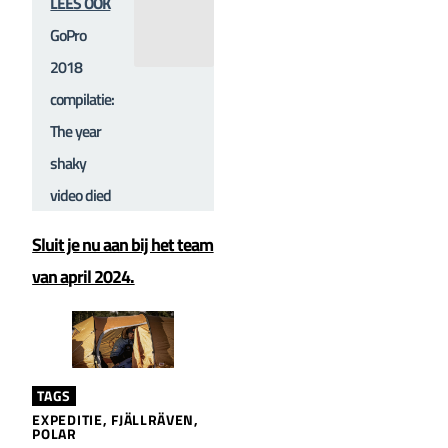
LEES OOK
GoPro
2018
compilatie:
The year
shaky
video died
Sluit je nu aan bij het team
van april 2024.
TAGS
EXPEDITIE
,
FJÄLLRÄVEN
,
POLAR