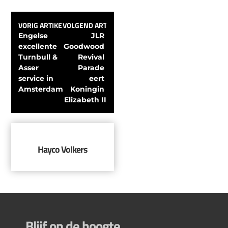
VORIG ARTIKEL
VOLGEND ARTIKEL
Engelse 
JLR 
excellente 
Goodwood 
Turnbull & 
Revival 
Asser 
Parade 
service in 
eert 
Amsterdam
Koningin 
Elizabeth II
Hayco Volkers
Blijf op de hoogte