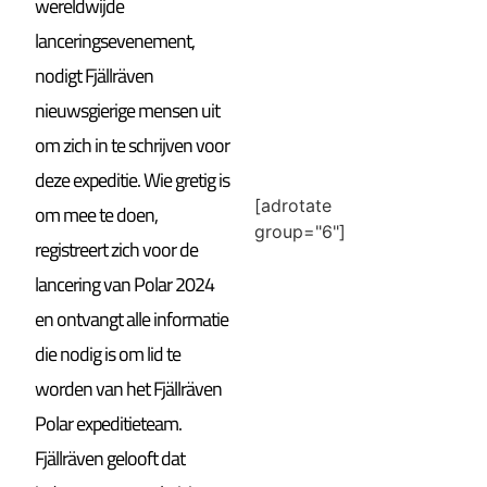
wereldwijde
lanceringsevenement,
nodigt Fjällräven
nieuwsgierige mensen uit
om zich in te schrijven voor
deze expeditie. Wie gretig is
[adrotate
om mee te doen,
group="6"]
registreert zich voor de
lancering van Polar 2024
en ontvangt alle informatie
die nodig is om lid te
worden van het Fjällräven
Polar expeditieteam.
Fjällräven gelooft dat