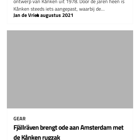
ontwerp van Kånken uit 1978. Door de jaren heen is
Kånken steeds iets aangepast, waarbij de…
Jan de Vries
–
4 augustus 2021
GEAR
Fjällräven brengt ode aan Amsterdam met
de Kånken rugzak