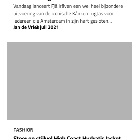
Vandaag lanceert Fjällräven een wel heel bijzondere
uitvoering van de iconische Kånken rugtas voor
iedereen die Amsterdam in zijn hart gesloten…
Jan de Vries
–
2 juli 2021
FASHION
Stoer en stijlvol High Coast Hydratic Jacket