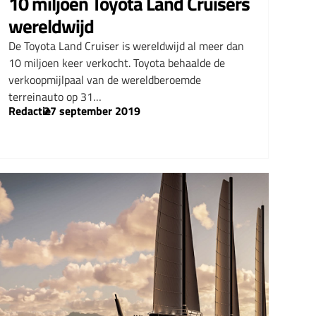
10 miljoen Toyota Land Cruisers
wereldwijd
De Toyota Land Cruiser is wereldwijd al meer dan
10 miljoen keer verkocht. Toyota behaalde de
verkoopmijlpaal van de wereldberoemde
terreinauto op 31…
Redactie
–
27 september 2019