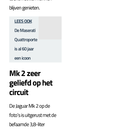
blijven genieten.
LEES OOK
De Maserati
Quattroporte
is al 60 jaar
een icoon
Mk 2 zeer
geliefd op het
circuit
De Jaguar Mk 2 op de
foto’s is uitgerust met de
befaamde 3,8-liter