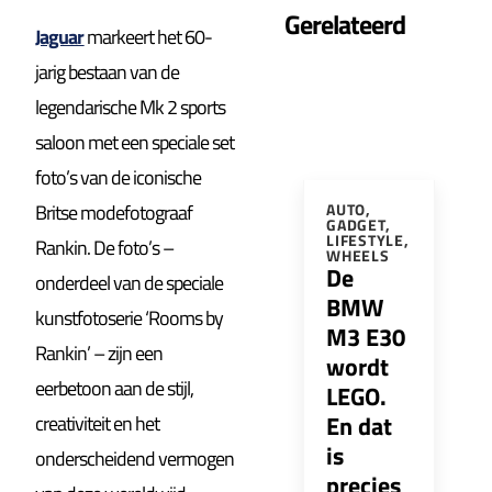
Gerelateerd
Jaguar
markeert het 60-
jarig bestaan van de
legendarische Mk 2 sports
saloon met een speciale set
foto’s van de iconische
Britse modefotograaf
AUTO
,
GADGET
,
LIFESTYLE
,
Rankin. De foto’s –
WHEELS
De
onderdeel van de speciale
BMW
kunstfotoserie ‘Rooms by
M3 E30
Rankin’ – zijn een
wordt
eerbetoon aan de stijl,
LEGO.
En dat
creativiteit en het
is
onderscheidend vermogen
precies