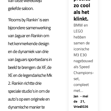
van deze wereldwijd
zo cool
geliefde saloon.
als het
klinkt.
‘Rooms by Rankin’ is een
BMW en
bijzondere samenwerking
LEGO
van Jaguar en Rankin om
hebben
samen de
het kenmerkende design
iconische
en de dynamiek van drie
M3 E30
van Jaguars sportsedans in
nagebouwd
als Speed
beeld te brengen: de XF, de
Champions-
XE en de legendarische Mk
set,
2. Rankin richtte drie
compleet
met…
speciale studio’s in om de
Jan
-
mei
auto’s op een originele en
de
21,
dynamische manier te
Vries
2026