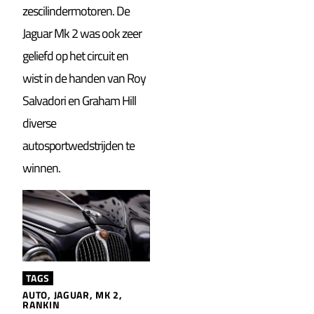
zescilindermotoren. De
Jaguar Mk 2 was ook zeer
geliefd op het circuit en
wist in de handen van Roy
Salvadori en Graham Hill
diverse
autosportwedstrijden te
winnen.
TAGS
AUTO
,
JAGUAR
,
MK 2
,
RANKIN