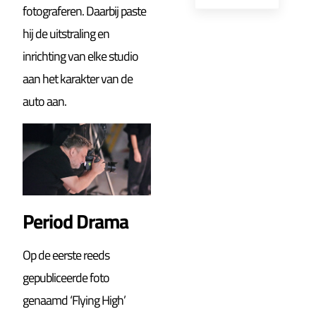
fotograferen. Daarbij paste
hij de uitstraling en
inrichting van elke studio
aan het karakter van de
auto aan.
Period Drama
Op de eerste reeds
gepubliceerde foto
genaamd ‘Flying High’