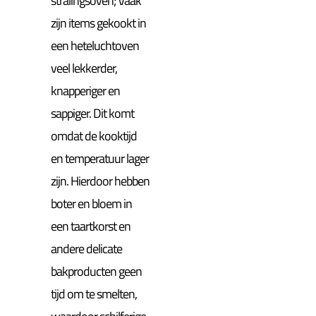
stralingsoven; Vaak
zijn items gekookt in
een heteluchtoven
veel lekkerder,
knapperiger en
sappiger. Dit komt
omdat de kooktijd
en temperatuur lager
zijn. Hierdoor hebben
boter en bloem in
een taartkorst en
andere delicate
bakproducten geen
tijd om te smelten,