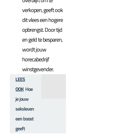
overblijft om te
verkopen, geeft ook
dit vlees een hogere
opbrengst. Door tijd
en geld te besparen,
wordt jouw
horecabedrijf
winstgevender.
LEES
OOK
Hoe
je jouw
seksleven
een boost
geeft