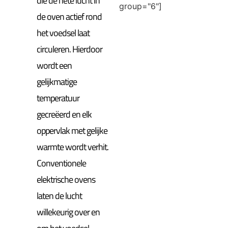
die de hete lucht in
group="6"]
de oven actief rond
het voedsel laat
circuleren. Hierdoor
wordt een
gelijkmatige
temperatuur
gecreëerd en elk
oppervlak met gelijke
warmte wordt verhit.
Conventionele
elektrische ovens
laten de lucht
willekeurig over en