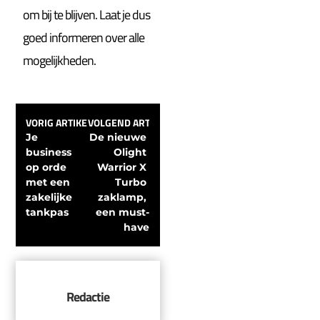
om bij te blijven. Laat je dus
goed informeren over alle
mogelijkheden.
VORIG ARTIKEL
VOLGEND ARTIKEL
Je 
De nieuwe 
business 
Olight 
op orde 
Warrior X 
met een 
Turbo 
zakelijke 
zaklamp, 
tankpas
een must-
have
Redactie