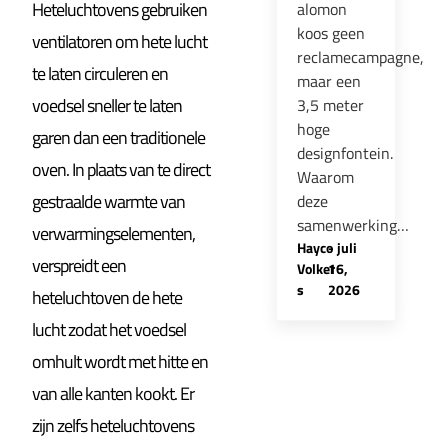
Heteluchtovens gebruiken
alomon
koos geen
ventilatoren om hete lucht
reclamecampagne,
te laten circuleren en
maar een
voedsel sneller te laten
3,5 meter
hoge
garen dan een traditionele
designfontein.
oven. In plaats van te direct
Waarom
gestraalde warmte van
deze
samenwerking…
verwarmingselementen,
Hayco
-
juli
verspreidt een
Volker
16,
s
2026
heteluchtoven de hete
lucht zodat het voedsel
omhult wordt met hitte en
van alle kanten kookt. Er
zijn zelfs heteluchtovens