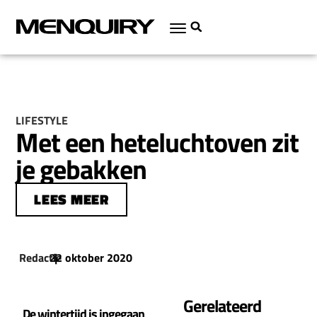
LIFESTYLE
Met een heteluchtoven zit
je gebakken
LEES MEER
Redactie
22 oktober 2020
|
Gerelateerd
De wintertijd is ingegaan