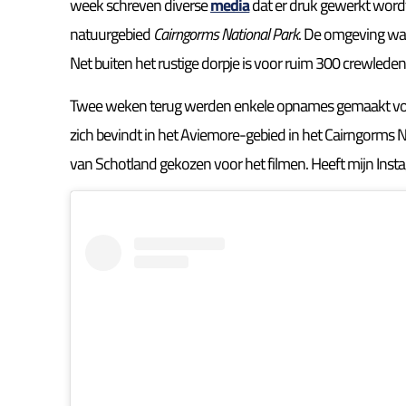
week schreven diverse
media
dat er druk gewerkt wordt 
natuurgebied
Cairngorms National Park
. De omgeving was 
Net buiten het rustige dorpje is voor ruim 300 crewleden ee
Twee weken terug werden enkele opnames gemaakt voor
zich bevindt in het Aviemore-gebied in het Cairngorms N
van Schotland gekozen voor het filmen. Heeft mijn Insta