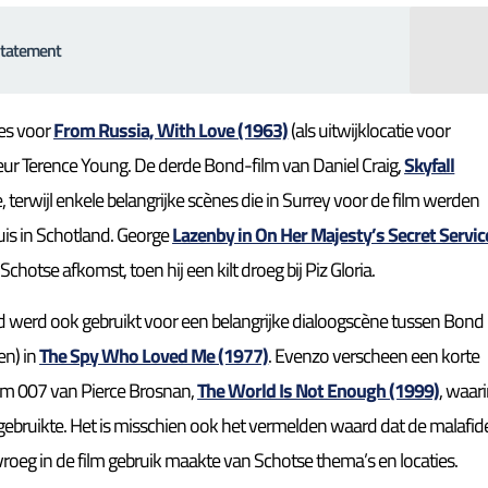
 statement
nes voor
From Russia, With Love (1963)
(als uitwijklocatie voor
ur Terence Young. De derde Bond-film van Daniel Craig,
Skyfall
 terwijl enkele belangrijke scènes die in Surrey voor de film werden
is in Schotland. George
Lazenby in On Her Majesty’s Secret Servic
otse afkomst, toen hij een kilt droeg bij Piz Gloria.
d werd ook gebruikt voor een belangrijke dialoogscène tussen Bond
en) in
The Spy Who Loved Me (1977)
. Evenzo verscheen een korte
ilm 007 van Pierce Brosnan,
The World Is Not Enough (1999)
, waar
gebruikte. Het is misschien ook het vermelden waard dat de malafid
vroeg in de film gebruik maakte van Schotse thema’s en locaties.