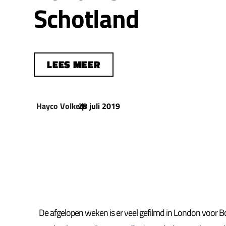
Schotland
LEES MEER
Hayco Volkers
28 juli 2019
|
De afgelopen weken is er veel gefilmd in London voor B