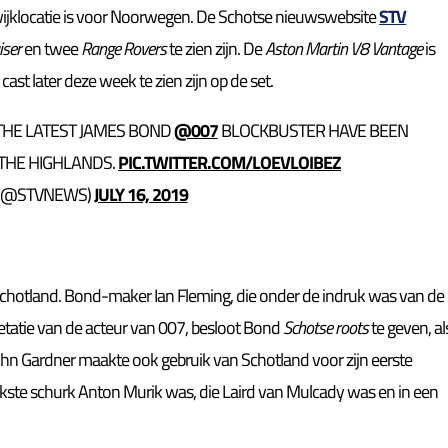
twijklocatie is voor Noorwegen. De Schotse nieuwswebsite
STV
iser
en twee
Range Rovers
te zien zijn. De
Aston Martin V8 Vantage
is
cast later deze week te zien zijn op de set.
THE LATEST JAMES BOND
@007
BLOCKBUSTER HAVE BEEN
 THE HIGHLANDS.
PIC.TWITTER.COM/LOEVLOIBEZ
 (@STVNEWS)
JULY 16, 2019
chotland. Bond-maker Ian Fleming, die onder de indruk was van de
etatie van de acteur van 007, besloot Bond
Schotse roots
te geven, al
hn Gardner maakte ook gebruik van Schotland voor zijn eerste
jkste schurk Anton Murik was, die Laird van Mulcady was en in een