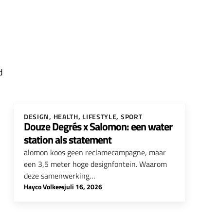
d
DESIGN
,
HEALTH
,
LIFESTYLE
,
SPORT
Douze Degrés x Salomon: een water
station als statement
alomon koos geen reclamecampagne, maar
een 3,5 meter hoge designfontein. Waarom
deze samenwerking…
Hayco Volkers
-
juli 16, 2026