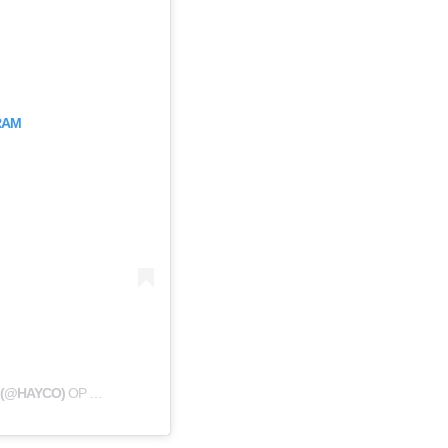
RAM
 (@HAYCO)
OP
11 AUG 2018 OM 11:49 (PDT)