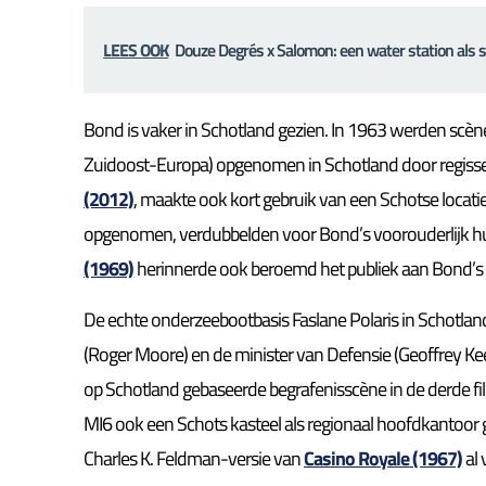
LEES OOK
Douze Degrés x Salomon: een water station als
Bond is vaker in Schotland gezien. In 1963 werden scè
Zuidoost-Europa) opgenomen in Schotland door regisse
(2012)
, maakte ook kort gebruik van een Schotse locatie,
opgenomen, verdubbelden voor Bond’s voorouderlijk hu
(1969)
herinnerde ook beroemd het publiek aan Bond’s Sch
De echte onderzeebootbasis Faslane Polaris in Schotlan
(Roger Moore) en de minister van Defensie (Geoffrey Ke
op Schotland gebaseerde begrafenisscène in de derde f
MI6 ook een Schots kasteel als regionaal hoofdkantoor 
Charles K. Feldman-versie van
Casino Royale (1967)
al 