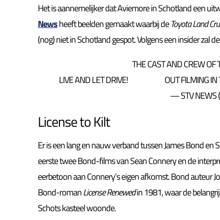
Het is aannemelijker dat Aviemore in Schotland een ui
News
heeft beelden gemaakt waarbij de
Toyota Land Cru
(nog) niet in Schotland gespot. Volgens een insider zal de 
THE CAST AND CREW OF 
LIVE AND LET DRIVE!
OUT FILMING IN
— STV NEWS
License to Kilt
Er is een lang en nauw verband tussen James Bond en S
eerste twee Bond-films van Sean Connery en de interpr
eerbetoon aan Connery’s eigen afkomst. Bond auteur Jo
Bond-roman
License Renewed
in 1981, waar de belangri
Schots kasteel woonde.