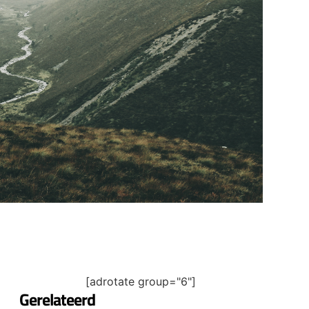
[adrotate group="6"]
Gerelateerd