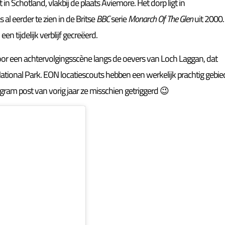
in Schotland, vlakbij de plaats Aviemore. Het dorp ligt in
al eerder te zien in de Britse
BBC
serie
Monarch Of The Glen
uit 2000.
n tijdelijk verblijf gecreëerd.
 een achtervolgingsscène langs de oevers van Loch Laggan, dat
ational Park.
EON locatiescouts hebben een werkelijk prachtig gebie
gram post van vorig jaar ze misschien getriggerd 😉