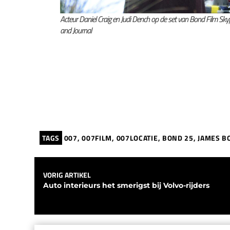
Acteur Daniel Craig en Judi Dench op de set van Bond Film Skyf
and Journal
TAGS
007
,
007FILM
,
007LOCATIE
,
BOND 25
,
JAMES B
VORIG ARTIKEL
Auto interieurs het smerigst bij Volvo-rijders