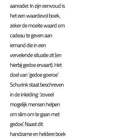
aanrader. In zijn eenvoud is
het een waardevol boek,
zeker de moeite waard om
cadeau te geven aan
iemand die in een
vervelende situatie zit (en
hierbij gedoe ervaart). Het
doel van ‘gedoe goeroe’
Schurink staat beschreven
in de inleiding: ‘zoveel
mogelijk mensen helpen
om slim om te gaan met
gedoe’. Naast dit
handzame en heldere boek