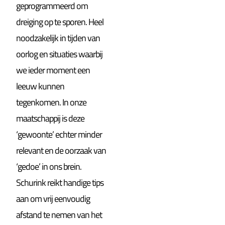
geprogrammeerd om
dreiging op te sporen. Heel
noodzakelijk in tijden van
oorlog en situaties waarbij
we ieder moment een
leeuw kunnen
tegenkomen. In onze
maatschappij is deze
‘gewoonte’ echter minder
relevant en de oorzaak van
‘gedoe’ in ons brein.
Schurink reikt handige tips
aan om vrij eenvoudig
afstand te nemen van het