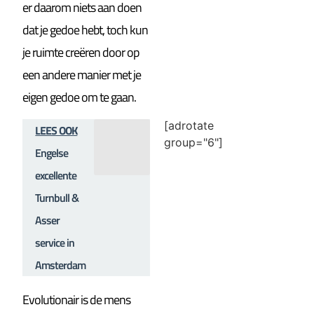
er daarom niets aan doen
dat je gedoe hebt, toch kun
je ruimte creëren door op
een andere manier met je
eigen gedoe om te gaan.
[adrotate
LEES OOK
group="6"]
Engelse
excellente
Turnbull &
Asser
service in
Amsterdam
Evolutionair is de mens