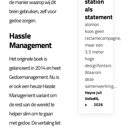
station
de manier waarop wij dit
als
brein gebruiken, zelf voor
statement
gedoe zorgen.
alomon
koos geen
Hassle
reclamecampagne,
Management
maar een
3,5 meter
Het originele boek is
hoge
designfontein.
gelanceerd in 2014 en heet
Waarom
Gedoemanagement. Nu is
deze
er ook een heuze Hassle
samenwerking…
Hayco
-
juli
Management variant om
Volker
16,
de rest van de wereld te
s
2026
helpen slim om te gaan
met gedoe. De vertaling liet