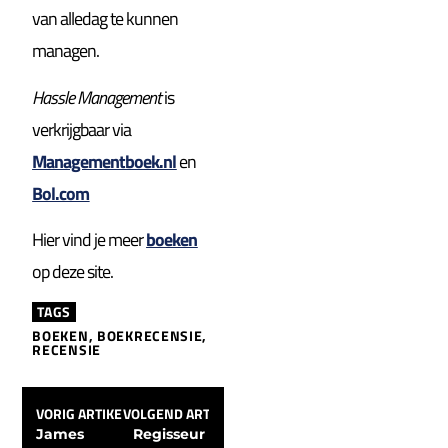
van alledag te kunnen
managen.
Hassle Management
is
verkrijgbaar via
Managementboek.nl
en
Bol.com
Hier vind je meer
boeken
op deze site.
TAGS
BOEKEN
,
BOEKRECENSIE
,
RECENSIE
VORIG ARTIKEL
VOLGEND ARTIKEL
James 
Regisseur 