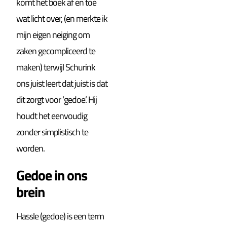
komt het boek af en toe
wat licht over, (en merkte ik
mijn eigen neiging om
zaken gecompliceerd te
maken) terwijl Schurink
ons juist leert dat juist is dat
dit zorgt voor ‘gedoe’. Hij
houdt het eenvoudig
zonder simplistisch te
worden.
Gedoe in ons
brein
Hassle (gedoe) is een term