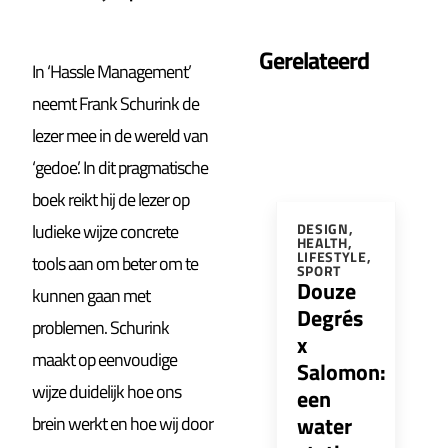
Gerelateerd
In ‘Hassle Management’
neemt Frank Schurink de
lezer mee in de wereld van
‘gedoe’. In dit pragmatische
boek reikt hij de lezer op
ludieke wijze concrete
DESIGN
,
HEALTH
,
LIFESTYLE
,
tools aan om beter om te
SPORT
Douze
kunnen gaan met
Degrés
problemen. Schurink
x
maakt op eenvoudige
Salomon:
wijze duidelijk hoe ons
een
water
brein werkt en hoe wij door