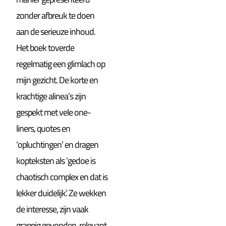
zonder afbreuk te doen
aan de serieuze inhoud.
Het boek toverde
regelmatig een glimlach op
mijn gezicht. De korte en
krachtige alinea’s zijn
gespekt met vele one-
liners, quotes en
‘opluchtingen’ en dragen
kopteksten als ‘gedoe is
chaotisch complex en dat is
lekker duidelijk’. Ze wekken
de interesse, zijn vaak
grappig gevonden, relevant