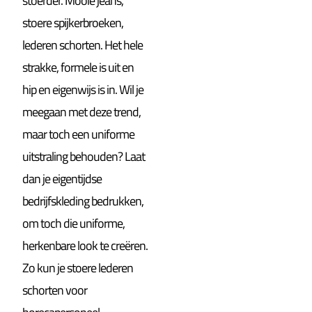
stoerder. Mooie jeans,
stoere spijkerbroeken,
lederen schorten. Het hele
strakke, formele is uit en
hip en eigenwijs is in. Wil je
meegaan met deze trend,
maar toch een uniforme
uitstraling behouden? Laat
dan je eigentijdse
bedrijfskleding bedrukken,
om toch die uniforme,
herkenbare look te creëren.
Zo kun je stoere lederen
schorten voor