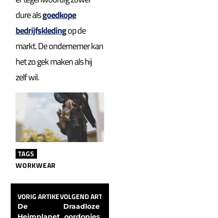
dure als
goedkope
bedrijfskleding
op de
markt. De ondernemer kan
het zo gek maken als hij
zelf wil.
TAGS
WORKWEAR
VORIG ARTIKEL
VOLGEND ARTIKEL
De 
Draadloze 
Heimplanet 
oordopjes 