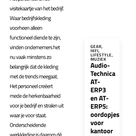
visitekaartje van het bedrijf.
Waar bedrijfskleding
voorheen alleen
functioneel diende te zijn,
vinden ondernemers het
GEAR
,
HIFI
,
LIFESTYLE
,
nu vaak minstens zo
MUZIEK
Audio-
belangrijk dat de kleding
Technica
met de trends meegaat.
AT-
Het personeel creëert
ERP3
mede de herkenbaarheid
en AT-
ERP5:
voor je bedrijf en stralen uit
oordopjes
waar je voor staat.
voor
Onderscheidende
kantoor
werkkleding is daarom dé