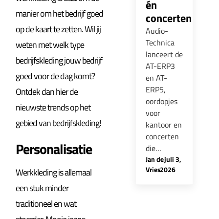
én
manier om het bedrijf goed
concerten
op de kaart te zetten. Wil jij
Audio-
Technica
weten met welk type
lanceert de
bedrijfskleding jouw bedrijf
AT-ERP3
goed voor de dag komt?
en AT-
ERP5,
Ontdek dan hier de
oordopjes
nieuwste trends op het
voor
gebied van bedrijfskleding!
kantoor en
concerten
Personalisatie
die…
Jan de
-
juli 3,
Vries
2026
Werkkleding is allemaal
een stuk minder
traditioneel en wat