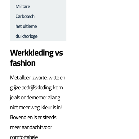
Militare
Carbotech
het ultieme
duikhorloge
Werkkleding vs
fashion
Met alleen zwarte, witte en
grijze bedrijfskleding, kom
je als ondernemer allang
niet meer weg. Kleur is in!
Bovendien is er steeds
meer aandacht voor
comfortabele