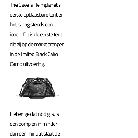
The Cave is Heimplanet’s
eerste opblaasbare tent en
het is nog steeds een
icoon. Dit is de eerste tent
die zij op de markt brengen
in de limited Black Cairo
Camo uitvoering.
Het enige dat nodig is, is
een pomp en in minder
dan een minuut staat de