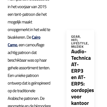
in het voorjaar van 2015
een tent-patroon die het
mogelijk maakt
onopgemerkt in het wild te
bivakkeren. De
Cairo
GEAR
,
HIFI
,
LIFESTYLE
,
Camo
, een camouflage
MUZIEK
Audio-
achtig patroon dat
Technica
beschikbaar was op haar
AT-
gehele assortiment tenten.
ERP3
Een unieke patroon
en AT-
ERP5:
ontwerp dat is geïnspireerd
oordopjes
op de traditionele
voor
Arabische patronen. De
kantoor
geometrie en de bijzondere