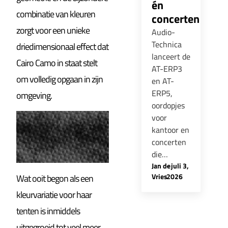
én
combinatie van kleuren
concerten
zorgt voor een unieke
Audio-
Technica
driedimensionaal effect dat
lanceert de
Cairo Camo in staat stelt
AT-ERP3
om volledig opgaan in zijn
en AT-
ERP5,
omgeving.
oordopjes
voor
kantoor en
concerten
die…
Jan de
-
juli 3,
Vries
2026
Wat ooit begon als een
kleurvariatie voor haar
tenten is inmiddels
uitgegroeid tot veel meer.