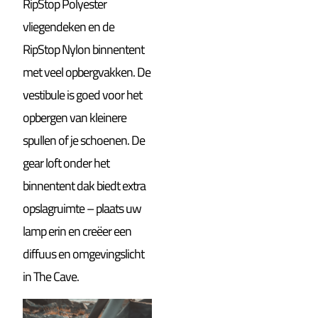
RipStop Polyester
vliegendeken en de
RipStop Nylon binnentent
met veel opbergvakken. De
vestibule is goed voor het
opbergen van kleinere
spullen of je schoenen. De
gear loft onder het
binnentent dak biedt extra
opslagruimte – plaats uw
lamp erin en creëer een
diffuus en omgevingslicht
in The Cave.